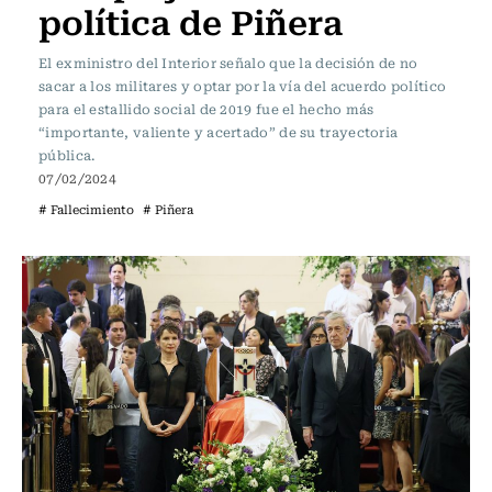
política de Piñera
El exministro del Interior señalo que la decisión de no
sacar a los militares y optar por la vía del acuerdo político
para el estallido social de 2019 fue el hecho más
“importante, valiente y acertado” de su trayectoria
pública.
07/02/2024
# Fallecimiento
# Piñera