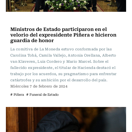
Actualidad
Ministros de Estado participaron en el
velorio del expresidente Piñera e hicieron
guardia de honor
La comitiva de La Moneda estuvo conformada por las
Carolina Tohá, Camila Vallejo, Antonia Orellana, Alberto
van Klaveren, Luis Cordero y Mario Marcel. Sobre el
fallecido expresidente, el titular de Hacienda destacó el
trabajo por los acuerdos, su pragmatismo para enfrentar
catástrofes y su ambición por el desarrollo del país.
Miércoles 7 de febrero de 2024
# Piñera
# Funeral de Estado