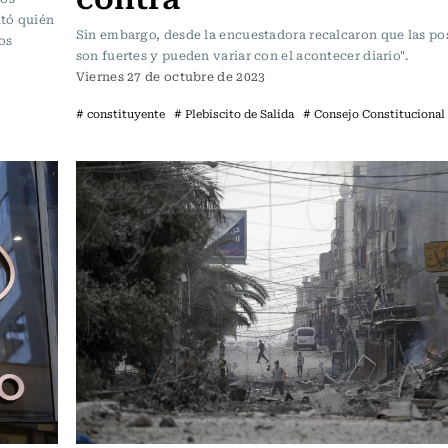
ntó quién
Sin embargo, desde la encuestadora recalcaron que las po
os
son fuertes y pueden variar con el acontecer diario".
Viernes 27 de octubre de 2023
# constituyente
# Plebiscito de Salida
# Consejo Constitucional