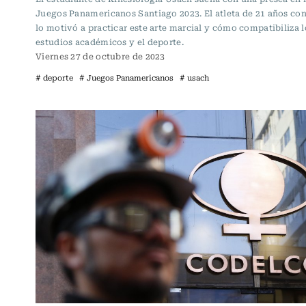
Juegos Panamericanos Santiago 2023. El atleta de 21 años co
lo motivó a practicar este arte marcial y cómo compatibiliza l
estudios académicos y el deporte.
Viernes 27 de octubre de 2023
# deporte
# Juegos Panamericanos
# usach