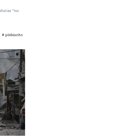
sturas “no
# plebiscito