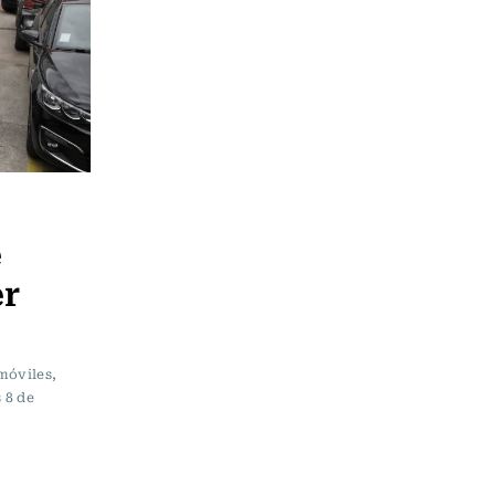
e
er
móviles,
 8 de