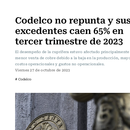
Actualidad
Codelco no repunta y su
excedentes caen 65% en
tercer trimestre de 2023
El desempeño de la cuprífera estuvo afectado principalmente
menor venta de cobre debido a la baja en la producción, may
costos operacionales y gastos no operacionales.
Viernes 27 de octubre de 2023
# Codelco