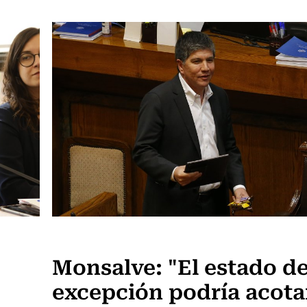
Actualidad
Monsalve: "El estado d
excepción podría acota