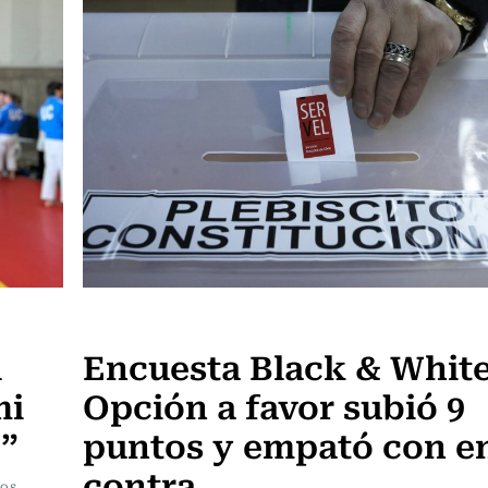
Actualidad
l
Encuesta Black & White
mi
Opción a favor subió 9
”
puntos y empató con e
contra
los