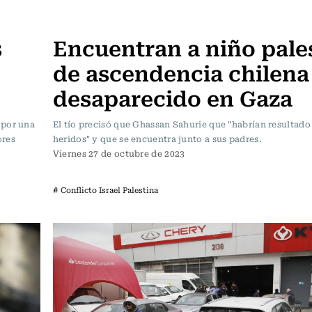
Actualidad
s
Encuentran a niño pale
de ascendencia chilena
desaparecido en Gaza
 por una
El tío precisó que Ghassan Sahurie que "habrían resultad
ores
heridos" y que se encuentra junto a sus padres.
Viernes 27 de octubre de 2023
# Conflicto Israel Palestina