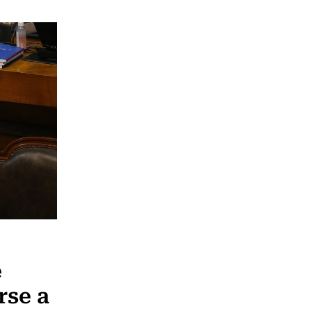
e
rse a