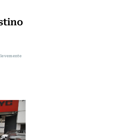
stino
o levemente