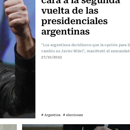
vuelta de las
presidenciales
argentinas
"Los argentinos decidieron que la opción para li
cambio es Javier Milei", manifestó el exmandata
27/10/2023
# Argentina
# elecciones