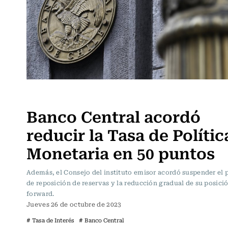
Actualidad
Banco Central acordó
reducir la Tasa de Polític
Monetaria en 50 puntos
Además, el Consejo del instituto emisor acordó suspender el
de reposición de reservas y la reducción gradual de su posici
forward.
Jueves 26 de octubre de 2023
# Tasa de Interés
# Banco Central