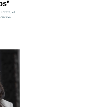
os"
oncrete, el
ecución