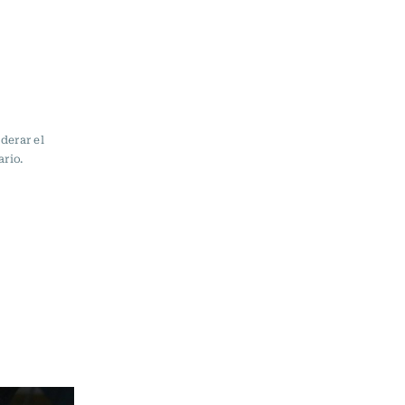
derar el
rio.