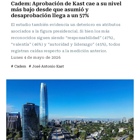
Cadem: Aprobación de Kast cae a su nivel
más bajo desde que asumió y
desaprobación llega a un 57%
El estudio también evidencia un deterioro en atributos
asociados a la figura presidencial. Si bien los más
reconocidos siguen siendo “responsabilidad” (47%),
“valentía” (46%) y “autoridad y liderazgo” (45%), todos
registran caídas respecto a la medición anterior.
Lunes 4 de mayo de 2026
# Cadem
# José Antonio Kast