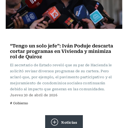
Actualidad
“Tengo un solo jefe”: Iván Poduje descarta
cortar programas en Vivienda y minimiza
rol de Quiroz
El secretario de Estado reveló que su par de Hacienda le
solicitó revisar diversos programas de su cartera. Pero
aclaró que, por ejemplo, el pavimento participativo y el
mejoramiento de condominios sociales continuarán
debido al impacto que generan en las comunidades.
Jueves 30 de abril de 2026
# Gobierno
Noticias