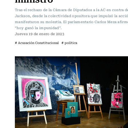
Tras el rechazo de la Cámara de Diputados a la AC en contra d
Jackson, desde la colectividad opositora que impulsó la acci
manifestaron su molestia. El parlamentario Carlos Meza afir
“hoy ganó la impunidad”.
Jueves 19 de enero de 2023
# Acusación Constitucional
# política