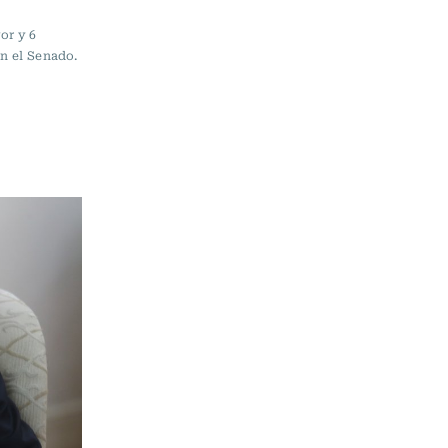
or y 6
en el Senado.