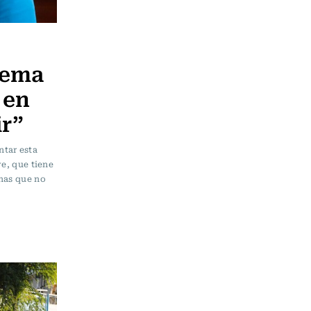
rema
 en
ir”
ntar esta
ve, que tiene
onas que no