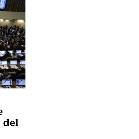
e
 del