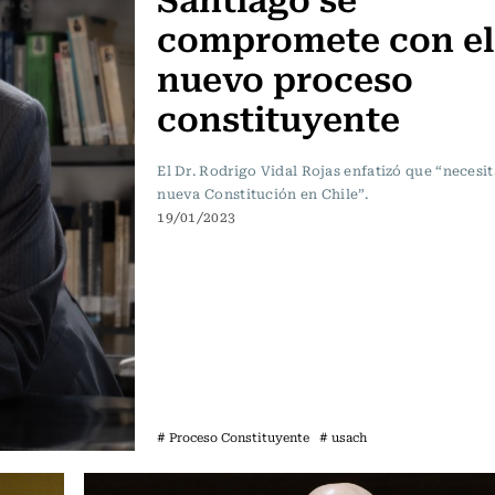
compromete con el
nuevo proceso
constituyente
El Dr. Rodrigo Vidal Rojas enfatizó que “neces
nueva Constitución en Chile”.
19/01/2023
# Proceso Constituyente
# usach