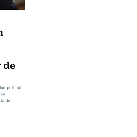
n
r de
ad policial
ban
ado de