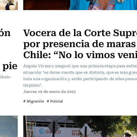
Actualidad
ión
Vocera de la Corte Sup
por presencia de maras
Chile: “No lo vimos ven
 pie
Ángela Vivanco aseguró que una primera etapa para enfre
situación “es darse cuenta que es distinta, que es más gra
libelo
toda una organización y están participando de ellas pers
.
trepidan”.
Jueves 19 de enero de 2023
# Migración
# Policial