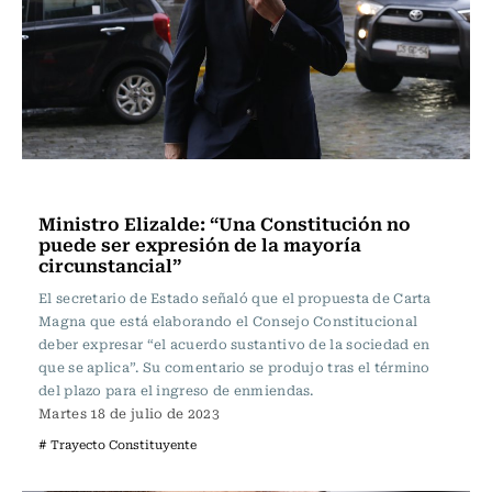
Actualidad
Ministro Elizalde: “Una Constitución no
puede ser expresión de la mayoría
circunstancial”
El secretario de Estado señaló que el propuesta de Carta
Magna que está elaborando el Consejo Constitucional
deber expresar “el acuerdo sustantivo de la sociedad en
que se aplica”. Su comentario se produjo tras el término
del plazo para el ingreso de enmiendas.
Martes 18 de julio de 2023
# Trayecto Constituyente