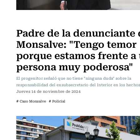
Actualidad
Padre de la denunciante 
Monsalve: "Tengo temor
porque estamos frente a
persona muy poderosa"
El progenitor señaló que no tiene "ninguna duda" sobre la
responsabilidad del exsubsecretario del Interior en los hechos
Jueves 14 de noviembre de 2024
# Caso Monsalve
# Policial