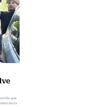
lve
omicilio que
sonero de La