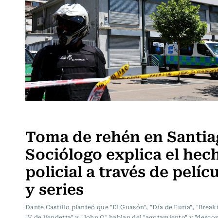
Actualidad
Toma de rehén en Santia
Sociólogo explica el hec
policial a través de pelíc
y series
Dante Castillo planteó que "El Guasón", "Día de Furia", "Break
"V de Vendetta" y "John Q" hablan del "agotamiento" y "descon