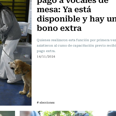
mesa: Ya está
disponible y hay u
bono extra
Quienes realizaron esta función por primera vez
asistieron al curso de capacitación previo recib
pago extra.
14/11/2024
# elecciones