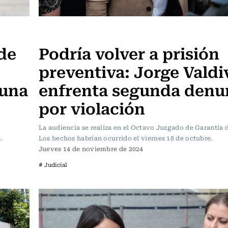
Actualidad
de
Podría volver a prisión
preventiva: Jorge Valdi
 una
enfrenta segunda denu
por violación
La audiencia se realiza en el Octavo Juzgado de Garantía 
.
Los hechos habrían ocurrido el viernes 18 de octubre.
Jueves 14 de noviembre de 2024
# Judicial