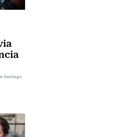
via
ncia
de Santiago.