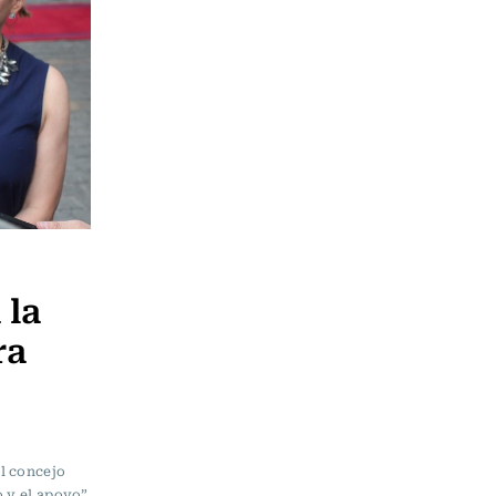
 la
ra
l concejo
o y el apoyo”