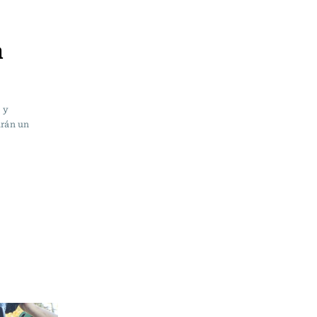
n
 y
irán un