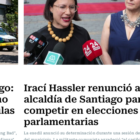
Actualidad
go:
Irací Hassler renunció a
ho
alcaldía de Santiago pa
ulas
competir en elecciones
parlamentarias
ing Bad",
La exedil anunció su determinación durante una sesión de
fianza"
del municipio. La militante comunista agradeció “el cariñ