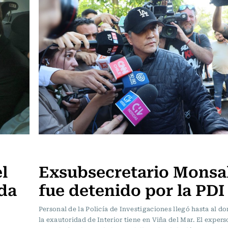
Actualidad
l
Exsubsecretario Monsa
ada
fue detenido por la PDI
Personal de la Policía de Investigaciones llegó hasta al d
la exautoridad de Interior tiene en Viña del Mar. El exper