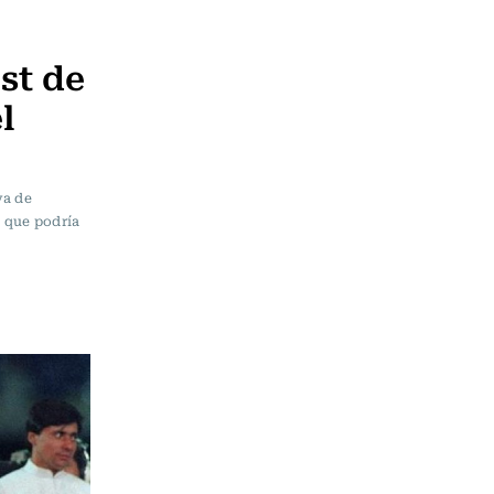
st de
l
va de
 que podría