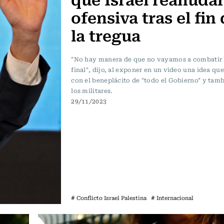
ofensiva tras el fin
la tregua
"No hay manera de que no vayamos a combatir 
final", dijo, al exponer en un video una idea qu
con el beneplácito de "todo el Gobierno" y tam
los militares.
29/11/2023
# Conflicto Israel Palestina
# Internacional