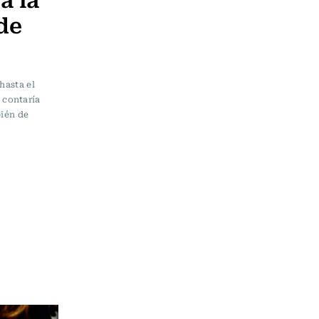
 de
hasta el
e contaría
bién de