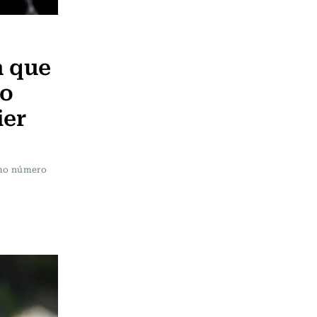
a que
to
ier
ismo número