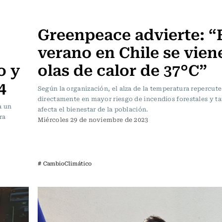
Actualidad
Greenpeace advierte: “
verano en Chile se vien
o y
olas de calor de 37°C”
4
Según la organización, el alza de la temperatura repercute
directamente en mayor riesgo de incendios forestales y t
a un
afecta el bienestar de la población.
ra
Miércoles 29 de noviembre de 2023
# CambioClimático