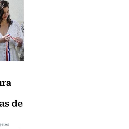
ura
as de
jeres