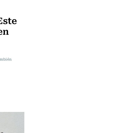
Este
en
ambién