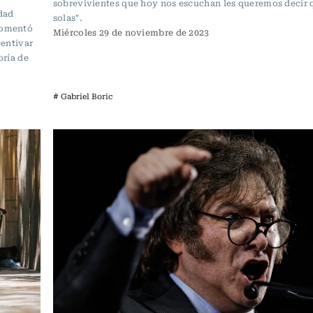
sobrevivientes que hoy nos escuchan les queremos decir 
idad
solas".
 comentó
Miércoles 29 de noviembre de 2023
centivar
oría de
# Gabriel Boric