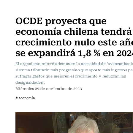
Actualidad
OCDE proyecta que
economía chilena tendrá
crecimiento nulo este añ
se expandirá 1,8 % en 202
El organismo reiteró además en la necesidad de "avanzar haci
sistema tributario más progresivo que aporte más ingresos pa
sufragar gastos que mejoren el crecimiento y reduzcan las
desigualdades".
Miércoles 29 de noviembre de 2023
# economía