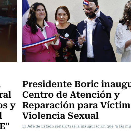
Actualidad
a
Presidente Boric inaug
ral
Centro de Atención y
os y
Reparación para Víctim
l
Violencia Sexual
TE"
El Jefe de Estado señaló tras la inauguración que "a las mu