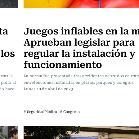
Actualidad
ta
Juegos inflables en la m
Aprueban legislar para
 los
regular la instalación y
funcionamiento
tras la
La norma fue presentada tras accidentes ocurridos en este
 pidió al
entretenciones instaladas en plazas, parques y colegios.
do hace
Lunes 10 de abril de 2023
# SeguridadPública
# Congreso