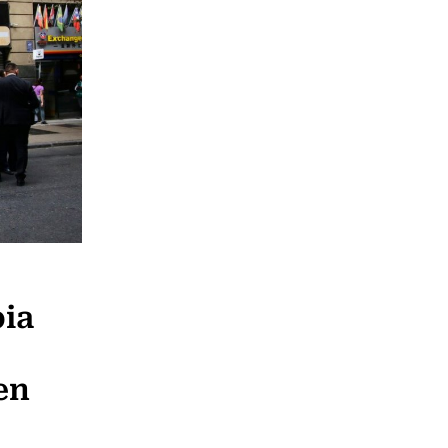
ia
en