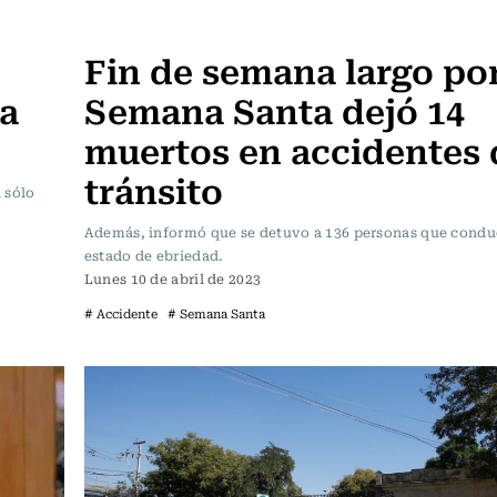
Actualidad
Fin de semana largo po
la
Semana Santa dejó 14
muertos en accidentes 
tránsito
 sólo
Además, informó que se detuvo a 136 personas que condu
estado de ebriedad.
Lunes 10 de abril de 2023
# Accidente
# Semana Santa