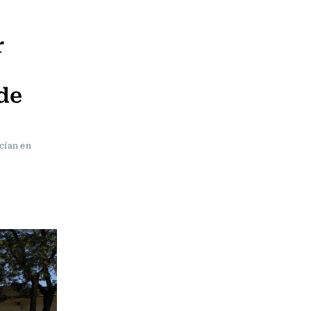
r
de
cían en