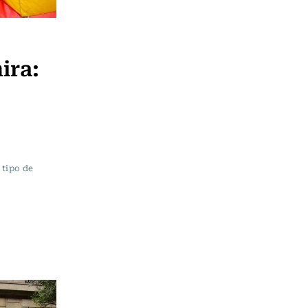
ira:
 tipo de