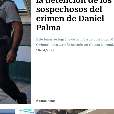
sospechosos del
crimen de Daniel
Palma
Este lunes se logró la detención de Luis Lugo 
Ovimarlixion Garcés Briceño en Quinta Normal.
10/04/2023
# carabineros