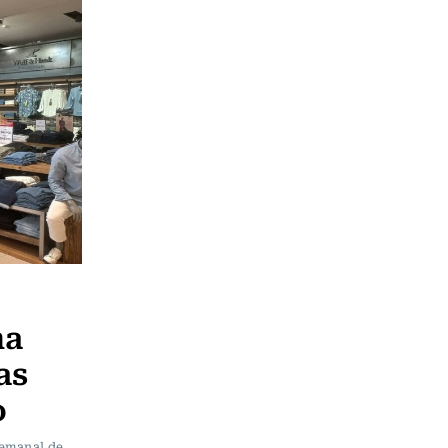
ma
as
o
semanal de