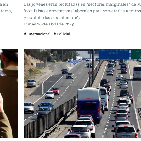
a en
Las jóvenes eran reclutadas en "sectores marginales" de M
tores,
"con falsas expectativas laborales para someterlas a trat
y explotarlas sexualmente".
Lunes 10 de abril de 2023
# Internacional
# Policial