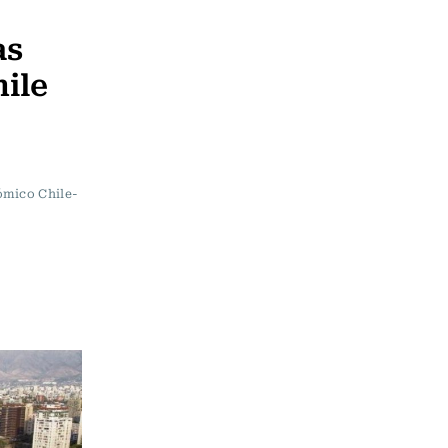
as
ile
ómico Chile-