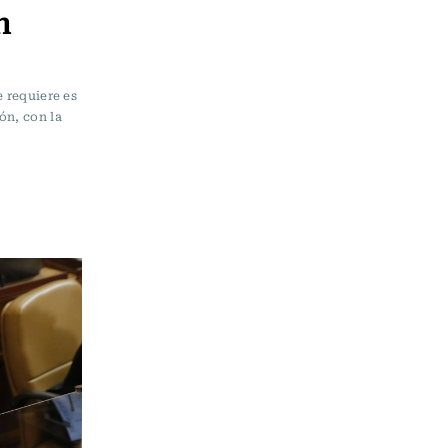
n
e requiere es
ón, con la