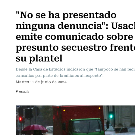
Actualidad
"No se ha presentado
ninguna denuncia": Usac
emite comunicado sobre
presunto secuestro frent
su plantel
Desde la Casa de Estudios indicaron que "tampoco se han rec
consultas por parte de familiares al respecto".
Martes 11 de junio de 2024
# usach