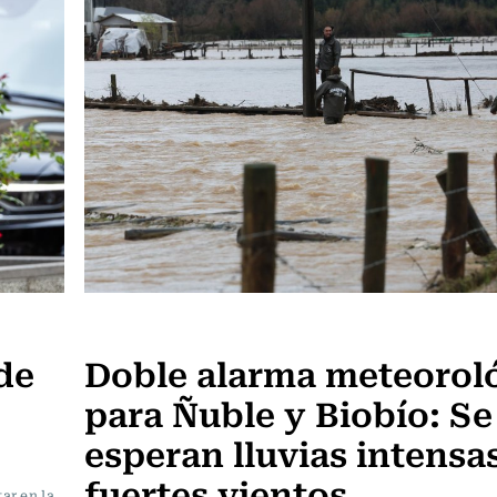
Actualidad
de
Doble alarma meteorol
para Ñuble y Biobío: Se
esperan lluvias intensa
fuertes vientos
ar en la