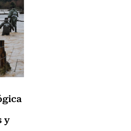
ógica
s y