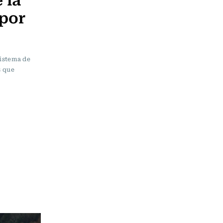
por
sistema de
s que