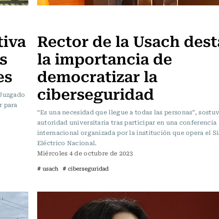
Actualidad
tiva
Rector de la Usach des
s
la importancia de
es
democratizar la
ciberseguridad
 Juzgado
r para
“Es una necesidad que llegue a todas las personas”, sostuv
autoridad universitaria tras participar en una conferencia
internacional organizada por la institución que opera el S
Eléctrico Nacional.
Miércoles 4 de octubre de 2023
# usach
# ciberseguridad