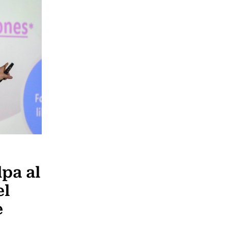
lpa al
el
e