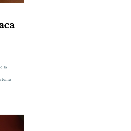
taca
o la
istema