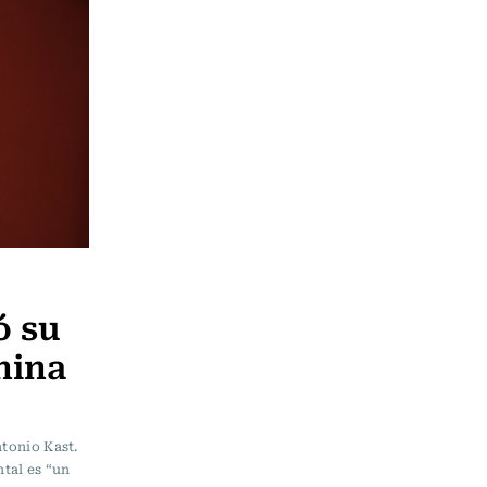
ó su
hina
ntonio Kast.
ntal es “un