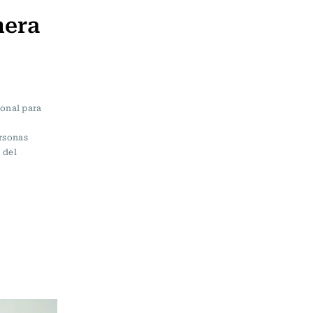
nera
ional para
rsonas
 del