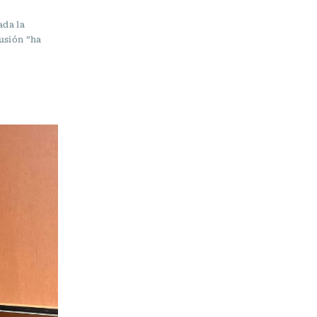
ada la
cusión “ha