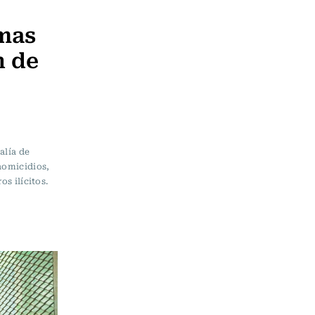
rmas
n de
alía de
homicidios,
os ilícitos.