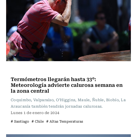
Actualidad
Termómetros llegarán hasta 33°:
Meteorología advierte calurosa semana en
la zona central
Coquimbo, Valparaíso, O’Higgins, Maule, Ñuble, Biobío, La
Araucanía también tendrán jornadas calurosas.
Lunes 1 de enero de 2024
# Santiago
# Chile
# Altas Temperaturas