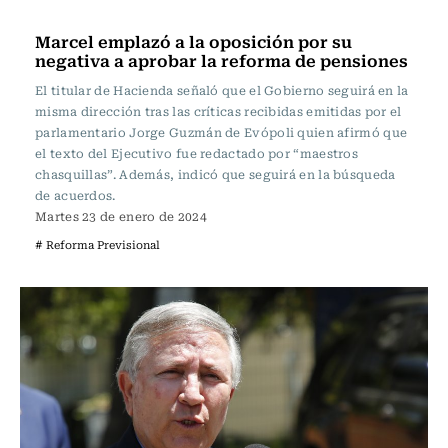
Actualidad
Marcel emplazó a la oposición por su
negativa a aprobar la reforma de pensiones
El titular de Hacienda señaló que el Gobierno seguirá en la
misma dirección tras las críticas recibidas emitidas por el
parlamentario Jorge Guzmán de Evópoli quien afirmó que
el texto del Ejecutivo fue redactado por “maestros
chasquillas”. Además, indicó que seguirá en la búsqueda
de acuerdos.
Martes 23 de enero de 2024
# Reforma Previsional