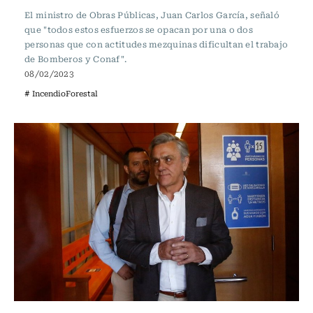
El ministro de Obras Públicas, Juan Carlos García, señaló
que "todos estos esfuerzos se opacan por una o dos
personas que con actitudes mezquinas dificultan el trabajo
de Bomberos y Conaf".
08/02/2023
# IncendioForestal