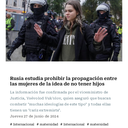
Actualidad
Rusia estudia prohibir la propagación entre
las mujeres de la idea de no tener hijos
La información fue confirmada por el viceministro de
Justicia, Vsévolod Vuk'olov, quien aseguró que buscan
combatir "muchas ideologías de este tipo" y todas ellas
tienen un "cariz extremista".
Jueves 27 de junio de 2024
# Internacional
# maternidad
# Internacional
# maternidad