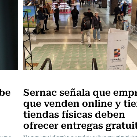
Actualidad
ube
Sernac señala que emp
que venden online y ti
tiendas físicas deben
ofrecer entregas gratui
s como
El organismo informó que aprobó un dictamen administrat