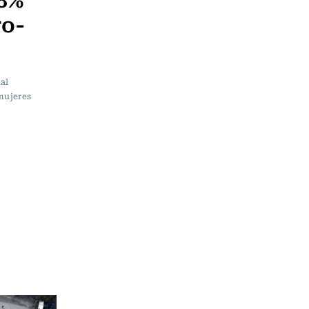
ro-
al
mujeres