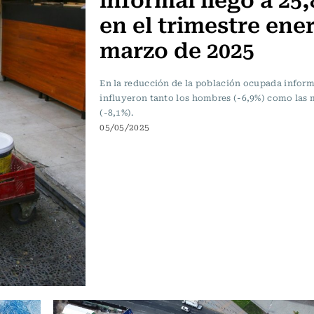
en el trimestre ene
marzo de 2025
En la reducción de la población ocupada inform
influyeron tanto los hombres (-6,9%) como las 
(-8,1%).
05/05/2025