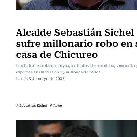
Actualidad
Alcalde Sebastián Sichel
sufre millonario robo en 
casa de Chicureo
Los ladrones robaron joyas, artículos electrónicos, vestuario 
especies avaluadas en 15 millones de pesos.
Lunes 5 de mayo de 2025
# Sebastián Sichel
# Robo