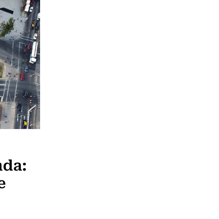
nda:
e