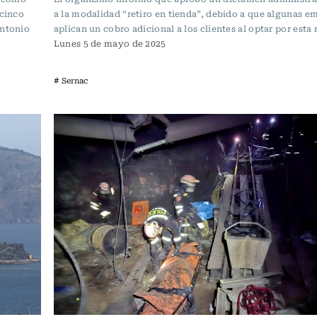
 cinco
a la modalidad “retiro en tienda”, debido a que algunas e
Antonio
aplican un cobro adicional a los clientes al optar por esta
Lunes 5 de mayo de 2025
# Sernac