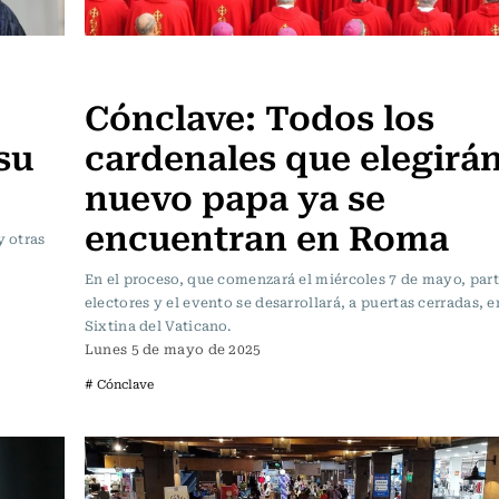
Actualidad
Cónclave: Todos los
su
cardenales que elegirán
nuevo papa ya se
encuentran en Roma
y otras
En el proceso, que comenzará el miércoles 7 de mayo, part
electores y el evento se desarrollará, a puertas cerradas, e
Sixtina del Vaticano.
Lunes 5 de mayo de 2025
# Cónclave