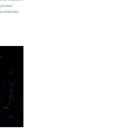
mpresas
 modalidad.