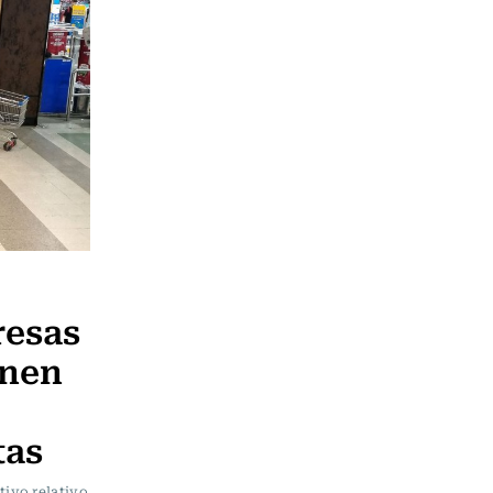
resas
enen
tas
ivo relativo