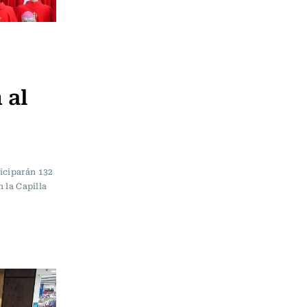
 al
iciparán 132
n la Capilla