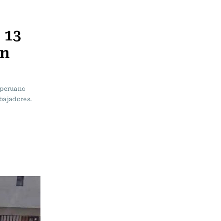
 13
en
 peruano
bajadores.