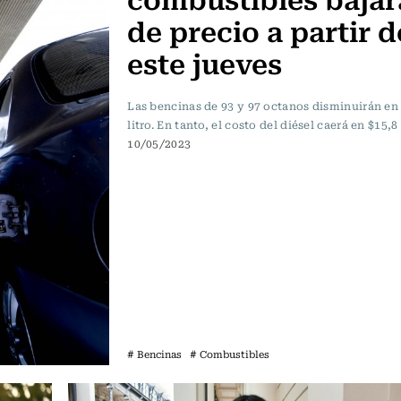
de precio a partir d
este jueves
Las bencinas de 93 y 97 octanos disminuirán en
litro. En tanto, el costo del diésel caerá en $15,8 
10/05/2023
# Bencinas
# Combustibles