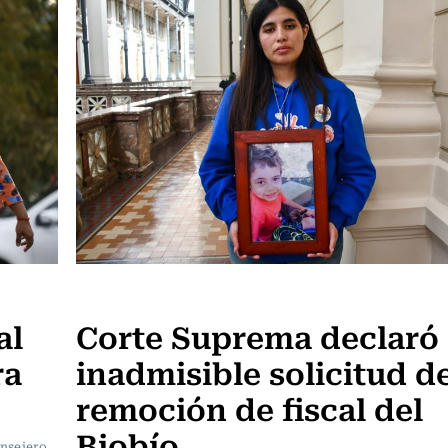
Actualidad
al
Corte Suprema declaró
ra
inadmisible solicitud d
remoción de fiscal del
Biobío
onsejero