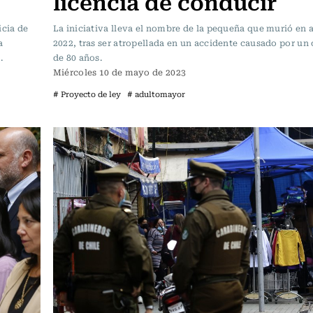
licencia de conducir
icia de
La iniciativa lleva el nombre de la pequeña que murió en 
a
2022, tras ser atropellada en un accidente causado por un
.
de 80 años.
Miércoles 10 de mayo de 2023
# Proyecto de ley
# adultomayor