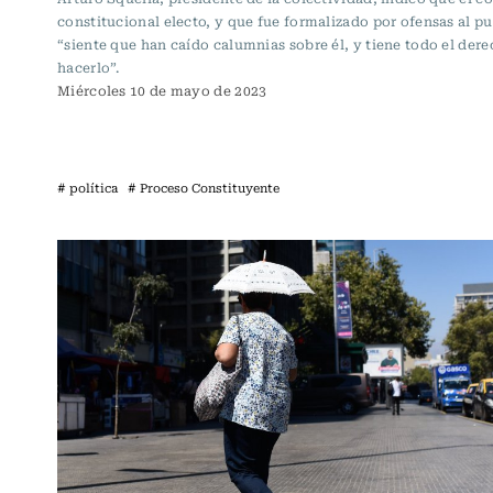
constitucional electo, y que fue formalizado por ofensas al p
“siente que han caído calumnias sobre él, y tiene todo el der
hacerlo”.
Miércoles 10 de mayo de 2023
# política
# Proceso Constituyente