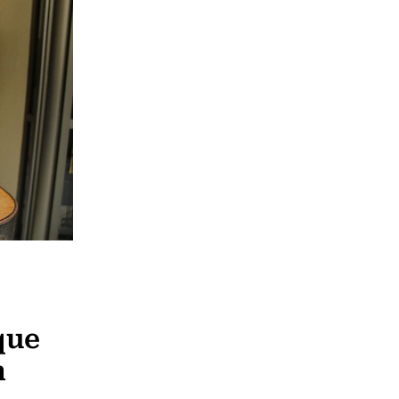
que
n