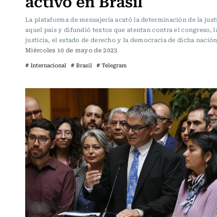
activo en Brasil
La plataforma de mensajería acató la determinación de la just
aquel país y difundió textos que atentan contra el congreso, l
justicia, el estado de derecho y la democracia de dicha nación
Miércoles 10 de mayo de 2023
# Internacional
# Brasil
# Telegram