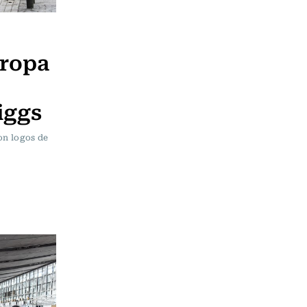
 ropa
iggs
on logos de