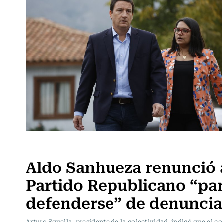
Actualidad
Aldo Sanhueza renunció 
Partido Republicano “pa
defenderse” de denuncia
Arturo Squella, presidente de la colectividad, indicó que el c