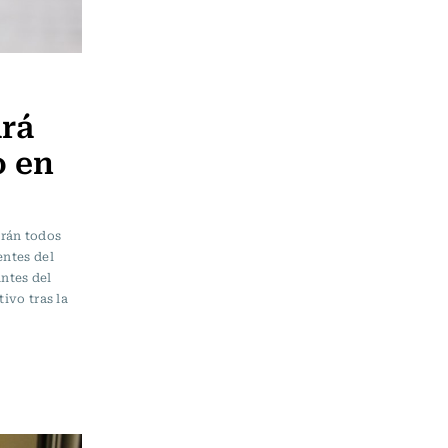
ará
o en
parán todos
entes del
ntes del
ivo tras la