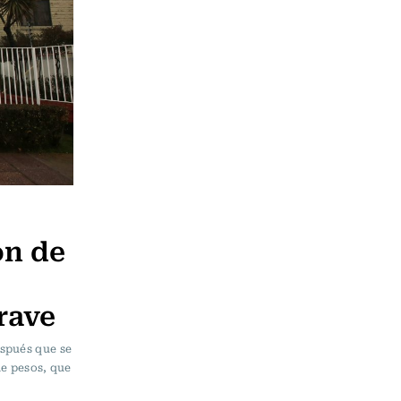
ón de
rave
espués que se
de pesos, que