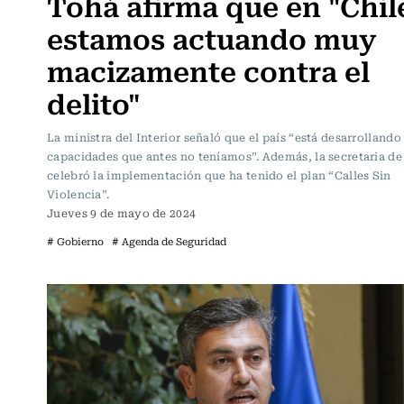
Tohá afirma que en "Chil
estamos actuando muy
macizamente contra el
delito"
La ministra del Interior señaló que el país “está desarrollando
capacidades que antes no teníamos”. Además, la secretaria de
celebró la implementación que ha tenido el plan “Calles Sin
Violencia”.
Jueves 9 de mayo de 2024
# Gobierno
# Agenda de Seguridad