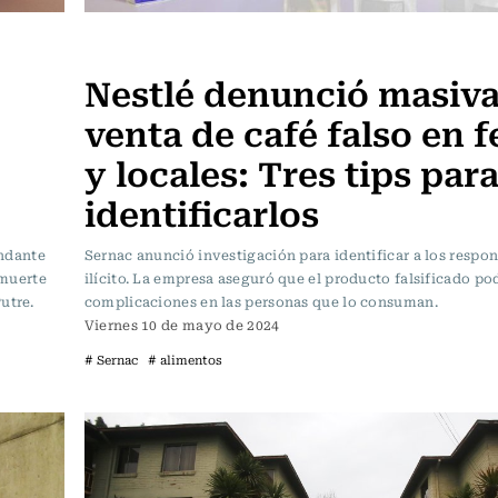
Actualidad
Nestlé denunció masiv
venta de café falso en f
y locales: Tres tips par
identificarlos
andante
Sernac anunció investigación para identificar a los respon
 muerte
ilícito. La empresa aseguró que el producto falsificado po
utre.
complicaciones en las personas que lo consuman.
Viernes 10 de mayo de 2024
# Sernac
# alimentos