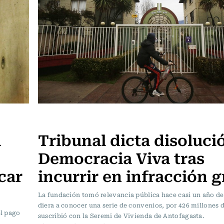
Actualidad
a
Tribunal dicta disoluci
Democracia Viva tras
car
incurrir en infracción g
La fundación tomó relevancia pública hace casi un año d
diera a conocer una serie de convenios, por 426 millones 
el pago
suscribió con la Seremi de Vivienda de Antofagasta.