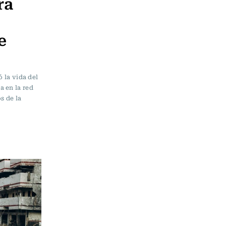
ra
e
ó la vida del
a en la red
s de la