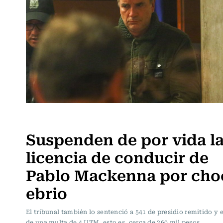
Actualidad
Suspenden de por vida l
licencia de conducir de
Pablo Mackenna por cho
ebrio
El tribunal también lo sentenció a 541 de presidio remitido y 
de una multa de 4 UTM, esto es, cerca de 260 mil pesos.