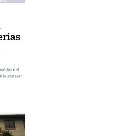
a
erias
a
sables del
dría generar