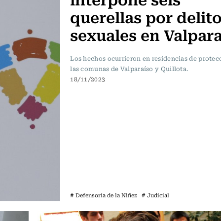
querellas por delit
sexuales en Valpar
Los hechos ocurrieron en residencias de protec
las comunas de Valparaíso y Quillota.
18/11/2023
# Defensoría de la Niñez
# Judicial