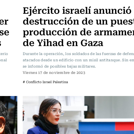
Ejército israelí anunció 
er
destrucción de un pues
se
producción de armame
s
de Yihad en Gaza
terio
Durante la operación, los soldados de las fuerzas de defe
onal
atacados desde un edificio con un misil antitanque. Sin e
se informó de posibles bajas militares.
Viernes 17 de noviembre de 2023
# Conflicto Israel Palestina