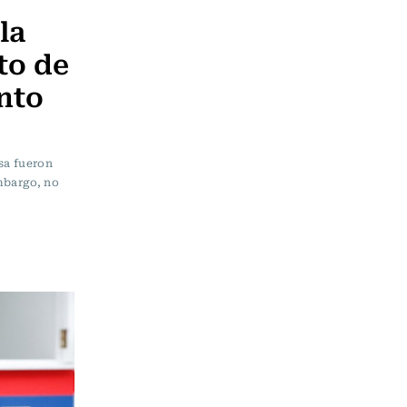
la
to de
nto
nsa fueron
mbargo, no