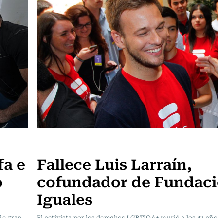
Actualidad
fa e
Fallece Luis Larraín,
o
cofundador de Fundac
Iguales
de gran
El activista por los derechos LGBTIQA+ murió a los 42 año