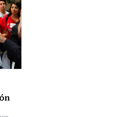
ión
s tras