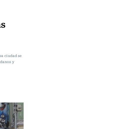
ás
sa ciudad se
adanos y