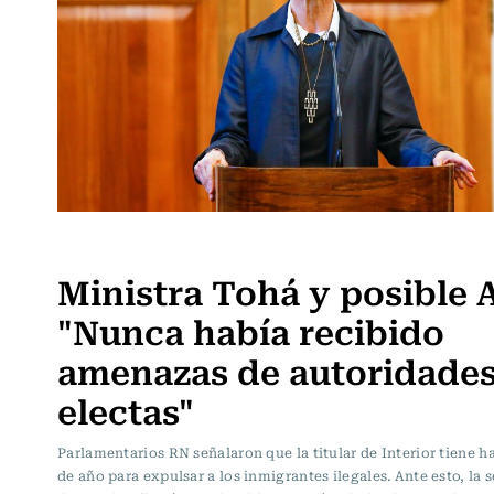
Actualidad
Ministra Tohá y posible 
"Nunca había recibido
amenazas de autoridade
electas"
Parlamentarios RN señalaron que la titular de Interior tiene ha
de año para expulsar a los inmigrantes ilegales. Ante esto, la s