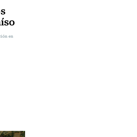
os
aíso
ción en