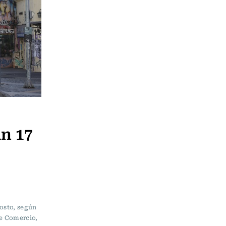
n 17
gosto, según
de Comercio,