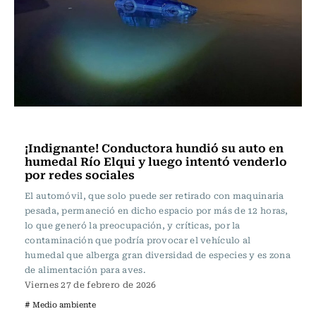
Actualidad
¡Indignante! Conductora hundió su auto en
humedal Río Elqui y luego intentó venderlo
por redes sociales
El automóvil, que solo puede ser retirado con maquinaria
pesada, permaneció en dicho espacio por más de 12 horas,
lo que generó la preocupación, y críticas, por la
contaminación que podría provocar el vehículo al
humedal que alberga gran diversidad de especies y es zona
de alimentación para aves.
Viernes 27 de febrero de 2026
# Medio ambiente