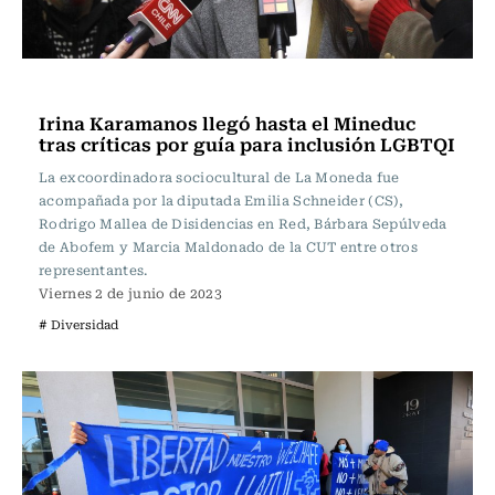
Actualidad
Irina Karamanos llegó hasta el Mineduc
tras críticas por guía para inclusión LGBTQI
La excoordinadora sociocultural de La Moneda fue
acompañada por la diputada Emilia Schneider (CS),
Rodrigo Mallea de Disidencias en Red, Bárbara Sepúlveda
de Abofem y Marcia Maldonado de la CUT entre otros
representantes.
Viernes 2 de junio de 2023
# Diversidad