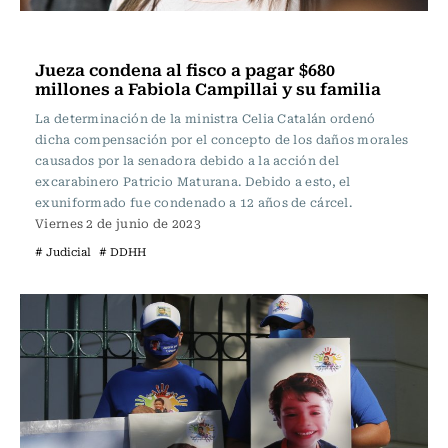
Actualidad
Jueza condena al fisco a pagar $680
millones a Fabiola Campillai y su familia
La determinación de la ministra Celia Catalán ordenó
dicha compensación por el concepto de los daños morales
causados por la senadora debido a la acción del
excarabinero Patricio Maturana. Debido a esto, el
exuniformado fue condenado a 12 años de cárcel.
Viernes 2 de junio de 2023
# Judicial
# DDHH