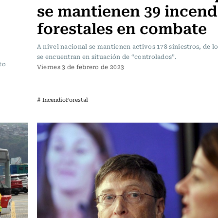
se mantienen 39 incend
forestales en combate
A nivel nacional se mantienen activos 178 siniestros, de l
se encuentran en situación de “controlados”.
to
Viernes 3 de febrero de 2023
# IncendioForestal