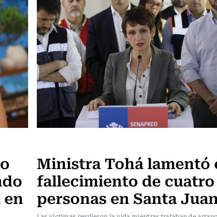
Actualidad
so
Ministra Tohá lamentó 
ndo
fallecimiento de cuatro
 en
personas en Santa Jua
Las víctimas perdieron la vida mientras trataban de arranc