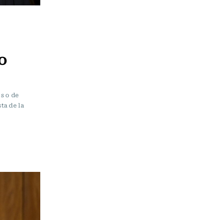
o
s o de
ta de la