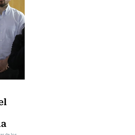
el
na
ar de los