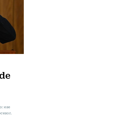
 de
e
o: ese
ecesor.