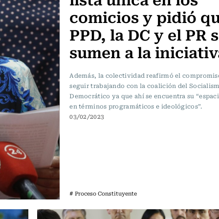
comicios y pidió qu
PPD, la DC y el PR 
sumen a la iniciativ
Además, la colectividad reafirmó el compromis
seguir trabajando con la coalición del Socialis
Democrático ya que ahí se encuentra su “espaci
en términos programáticos e ideológicos”.
03/02/2023
# Proceso Constituyente