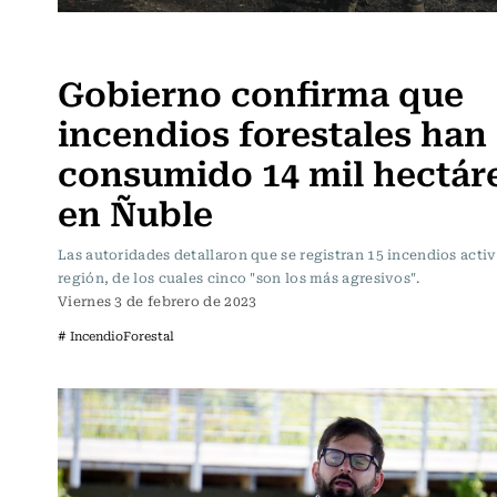
Actualidad
Gobierno confirma que
incendios forestales han
consumido 14 mil hectár
en Ñuble
Las autoridades detallaron que se registran 15 incendios activ
región, de los cuales cinco "son los más agresivos".
Viernes 3 de febrero de 2023
# IncendioForestal