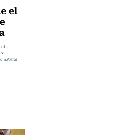
e el
se
a
o de
mo
o natural