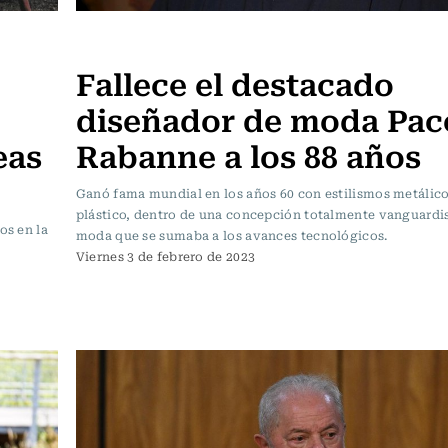
Actualidad
Fallece el destacado
diseñador de moda Pac
eas
Rabanne a los 88 años
Ganó fama mundial en los años 60 con estilismos metálico
plástico, dentro de una concepción totalmente vanguardis
os en la
moda que se sumaba a los avances tecnológicos.
Viernes 3 de febrero de 2023