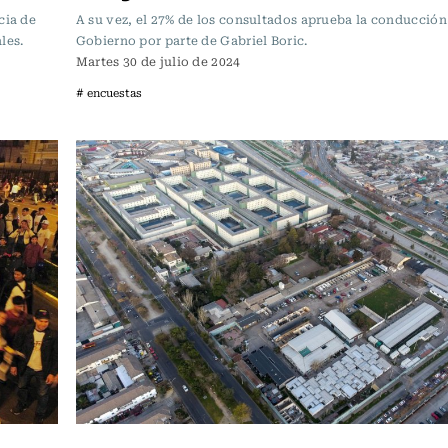
cia de
A su vez, el 27% de los consultados aprueba la conducción
les.
Gobierno por parte de Gabriel Boric.
Martes 30 de julio de 2024
# encuestas