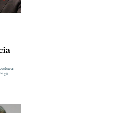
cia
lecciones
rágil