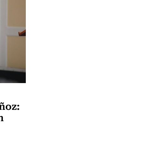
ñoz:
n