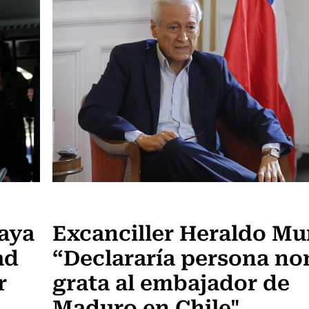
Actualidad
aya
Excanciller Heraldo Mu
ad
“Declararía persona no
r
grata al embajador de
Maduro en Chile"