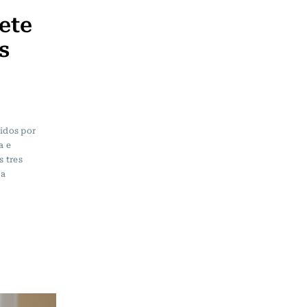
ete
s
nidos por
a e
s tres
ta