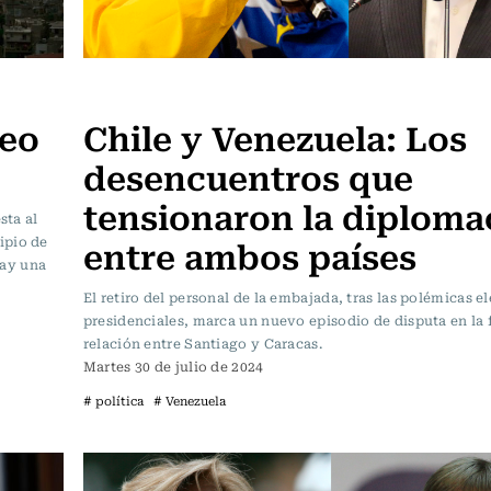
Actualidad
deo
Chile y Venezuela: Los
desencuentros que
tensionaron la diploma
sta al
entre ambos países
ipio de
hay una
El retiro del personal de la embajada, tras las polémicas e
presidenciales, marca un nuevo episodio de disputa en la f
relación entre Santiago y Caracas.
Martes 30 de julio de 2024
# política
# Venezuela