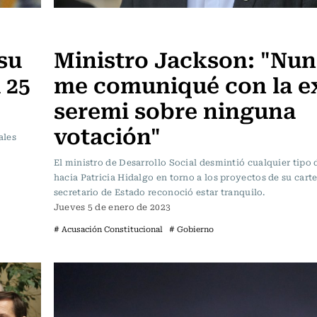
Actualidad
su
Ministro Jackson: "Nu
 25
me comuniqué con la e
seremi sobre ninguna
votación"
ales
El ministro de Desarrollo Social desmintió cualquier tipo 
hacia Patricia Hidalgo en torno a los proyectos de su carte
secretario de Estado reconoció estar tranquilo.
Jueves 5 de enero de 2023
# Acusación Constitucional
# Gobierno