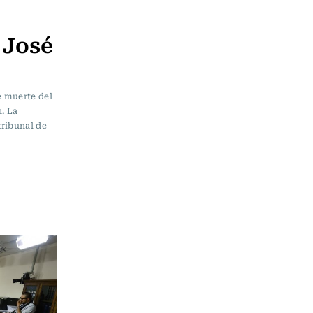
 José
e muerte del
. La
tribunal de