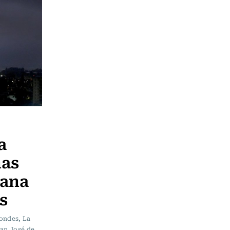
a
nas
tana
s
Condes, La
San José de