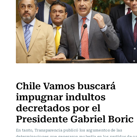
Actualidad
Chile Vamos buscará
impugnar indultos
decretados por el
Presidente Gabriel Boric
En tanto, Transparencia publicó los argumentos de las
determinaciones que generaron molestia en los partidos de o