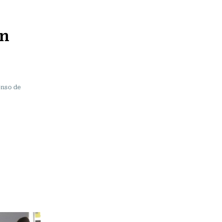
un
enso de