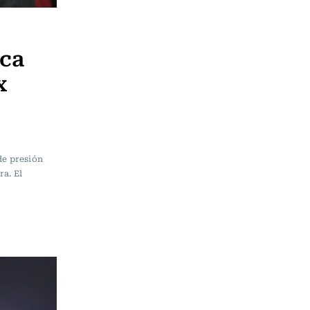
nca
x
de presión
ra. El