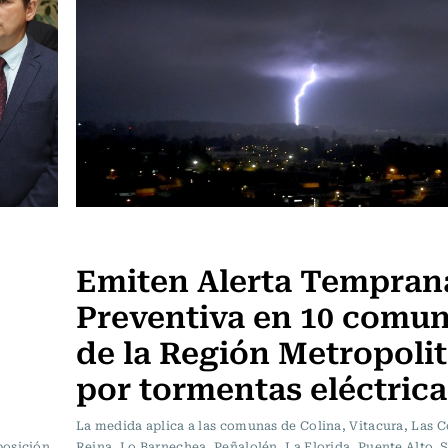
Actualidad
Emiten Alerta Tempran
Preventiva en 10 comu
de la Región Metropoli
por tormentas eléctrica
La medida aplica a las comunas de Colina, Vitacura, Las 
posición.
Reina, Lo Barnechea, Peñalolén, La Florida, Puente Alto, 