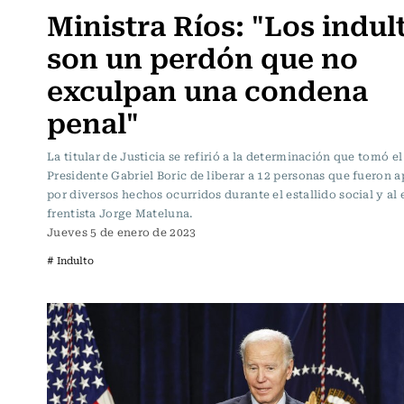
Ministra Ríos: "Los indul
son un perdón que no
exculpan una condena
penal"
La titular de Justicia se refirió a la determinación que tomó el
Presidente Gabriel Boric de liberar a 12 personas que fueron 
por diversos hechos ocurridos durante el estallido social y al 
frentista Jorge Mateluna.
Jueves 5 de enero de 2023
# Indulto