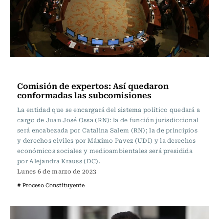
Actualidad
Comisión de expertos: Así quedaron
conformadas las subcomisiones
La entidad que se encargará del sistema político quedará a
cargo de Juan José Ossa (RN): la de función jurisdiccional
será encabezada por Catalina Salem (RN); la de principios
y derechos civiles por Máximo Pavez (UDI) y la derechos
económicos sociales y medioambientales será presidida
por Alejandra Krauss (DC).
Lunes 6 de marzo de 2023
# Proceso Constituyente