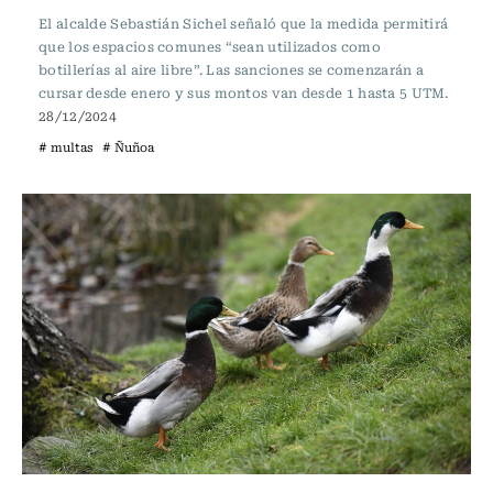
El alcalde Sebastián Sichel señaló que la medida permitirá
que los espacios comunes “sean utilizados como
botillerías al aire libre”. Las sanciones se comenzarán a
cursar desde enero y sus montos van desde 1 hasta 5 UTM.
28/12/2024
# multas
# Ñuñoa