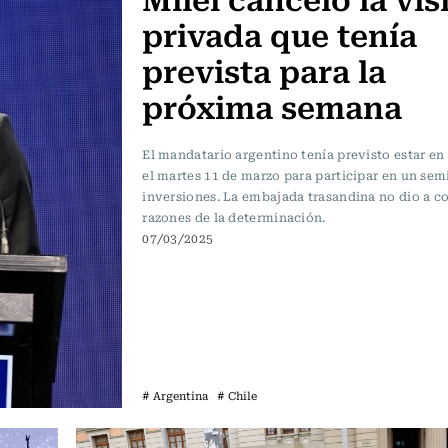
privada que tenía
prevista para la
próxima semana
El mandatario argentino tenía previsto estar en
el martes 11 de marzo para participar en un sem
inversiones. La embajada trasandina no dio a c
razones de la determinación.
07/03/2025
# Argentina
# Chile