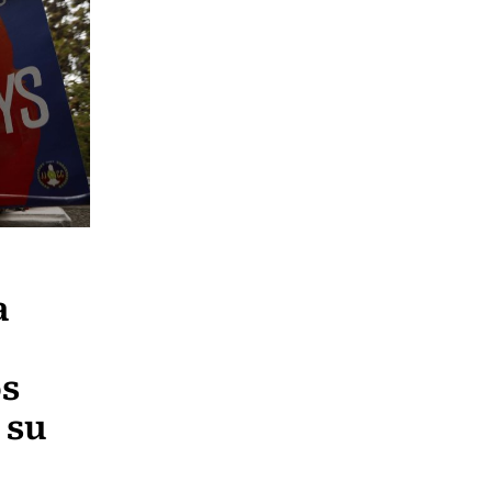
a
os
 su