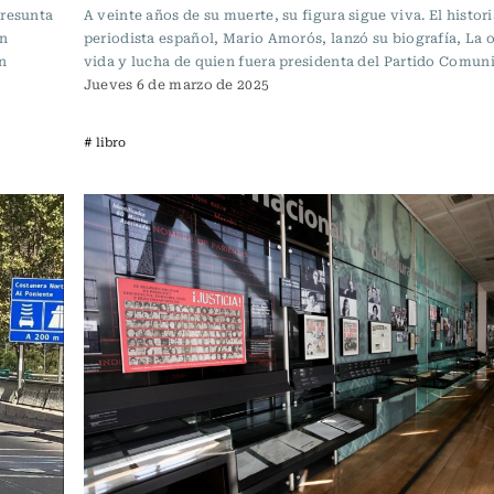
presunta
A veinte años de su muerte, su figura sigue viva. El histor
on
periodista español, Mario Amorós, lanzó su biografía, La o
n
vida y lucha de quien fuera presidenta del Partido Comuni
Jueves 6 de marzo de 2025
# libro