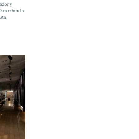
iador y
bra relata la
sta.