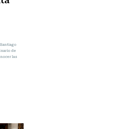
 Santiago
inario de
onocer las