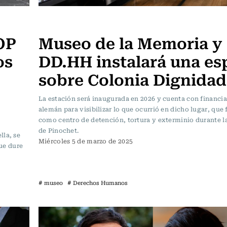
Actualidad
OP
Museo de la Memoria y 
os
DD.HH instalará una es
sobre Colonia Dignidad
La estación será inaugurada en 2026 y cuenta con financi
alemán para visibilizar lo que ocurrió en dicho lugar, que
como centro de detención, tortura y exterminio durante l
de Pinochet.
lla, se
Miércoles 5 de marzo de 2025
que dure
# museo
# Derechos Humanos