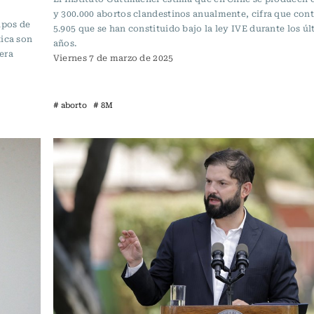
y 300.000 abortos clandestinos anualmente, cifra que cont
ipos de
5.905 que se han constituido bajo la ley IVE durante los úl
tica son
años.
era
Viernes 7 de marzo de 2025
# aborto
# 8M