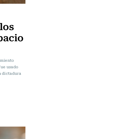
los
pacio
amiento
 fue usado
a dictadura