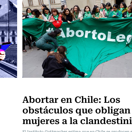
Actualidad
Abortar en Chile: Los
obstáculos que obligan 
mujeres a la clandestin
El Instituto Guttmacher estima que en Chile se producen e