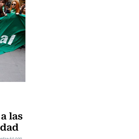
a las
idad
ntre 60.000