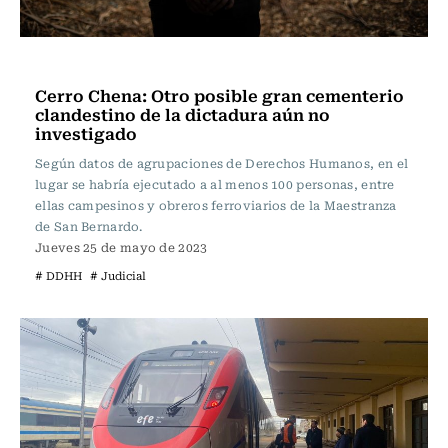
Actualidad
Cerro Chena: Otro posible gran cementerio
clandestino de la dictadura aún no
investigado
Según datos de agrupaciones de Derechos Humanos, en el
lugar se habría ejecutado a al menos 100 personas, entre
ellas campesinos y obreros ferroviarios de la Maestranza
de San Bernardo.
Jueves 25 de mayo de 2023
# DDHH
# Judicial