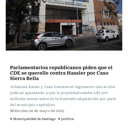
Actualidad
Parlamentarios republicanos piden que el
CDE se querelle contra Hassler por Caso
Sierra Bella
Johannes Kaiser y Juan Irarrázaval ingresaron una acción
judicial apuntando a que la propiedad estaba a $3.500
millones meses antes de la frustrada adquisición por parte
del municipio capitalino.
Miércoles 24 de mayo de 2023
# Municipalidad de Santiago
# política