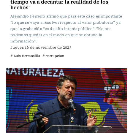
tiempo va a decantar la realidad de los
hechos"
Alejandro Ferreiro afirmó que para este caso es importante
“lo que se vaya a resolver respecto al valor probatorio” ya
que la grabación “es de alto interés público”. “No nos
podemos quedar en el modo en que se obtuvo la
información”.
Jueves 16 de noviembre de 2023
# Luis Hermosilla
# corrupcion