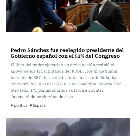
Actualidad
Pedro Sánchez fue reelegido presidente del
Gobierno español con el 51% del Congreso
El líder del poder ejecutivo en dicha nación recibió el
apoyo de los 121 diputados del PSOE, , los 31 de Sumar,
los siete de ERC, los siete de Junts, los seis de Bidu, los
cinco del PNV y el del BNG y la de Coalición Canaria. Por
otro lado, 171 parlamentarios votaron en contra.
Jueves 16 de noviembre de 2023
# política
# España