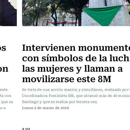
Actualidad
os
Intervienen monument
con símbolos de la luch
on
las mujeres y llaman a
movilizarse este 8M
iente
Se trata de una acción masiva y simultánea, realizada por 
ta con
Coordinadora Feminista 8M, que alcanzó más de 40 mon
n que su
Santiago y que se realiza por tercera vez.
s a
Lunes 2 de marzo de 2026
# 8M