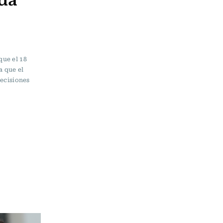
que el 18
a que el
ecisiones