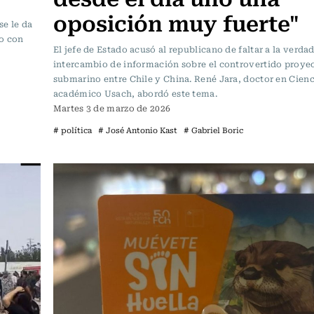
oposición muy fuerte"
se le da
do con
El jefe de Estado acusó al republicano de faltar a la verdad
intercambio de información sobre el controvertido proyec
submarino entre Chile y China. René Jara, doctor en Cienci
académico Usach, abordó este tema.
Martes 3 de marzo de 2026
# política
# José Antonio Kast
# Gabriel Boric