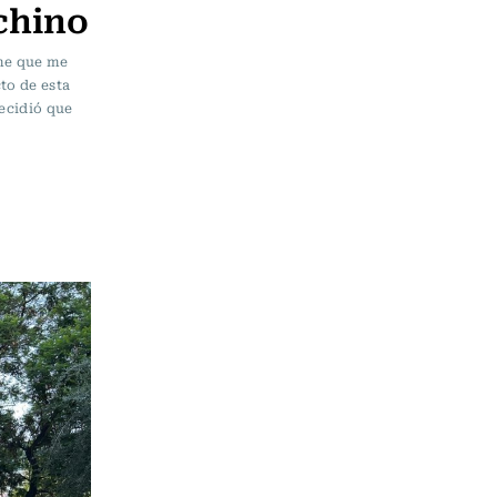
chino
ome que me
to de esta
decidió que