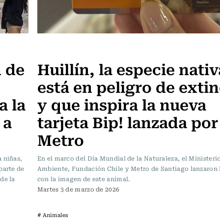
Actualidad
n de
Huillín, la especie nati
está en peligro de exti
a la
y que inspira la nueva
 a
tarjeta Bip! lanzada por
Metro
 niñas,
En el marco del Día Mundial de la Naturaleza, el Ministeri
parte de
Ambiente, Fundación Chile y Metro de Santiago lanzaron l
de la
con la imagen de este animal.
Martes 3 de marzo de 2026
# Animales