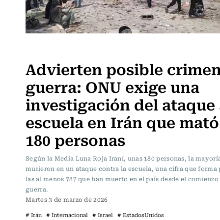
Actualidad
Advierten posible crime
guerra: ONU exige una
investigación del ataque 
escuela en Irán que mató
180 personas
Según la Media Luna Roja Iraní, unas 180 personas, la mayoría
murieron en un ataque contra la escuela, una cifra que forma 
las al menos 787 que han muerto en el país desde el comienzo 
guerra.
Martes 3 de marzo de 2026
# Irán
# Internacional
# Israel
# EstadosUnidos