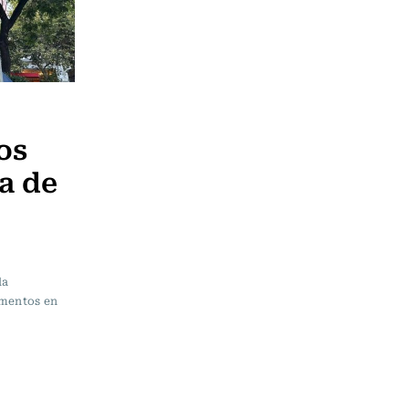
os
a de
la
umentos en