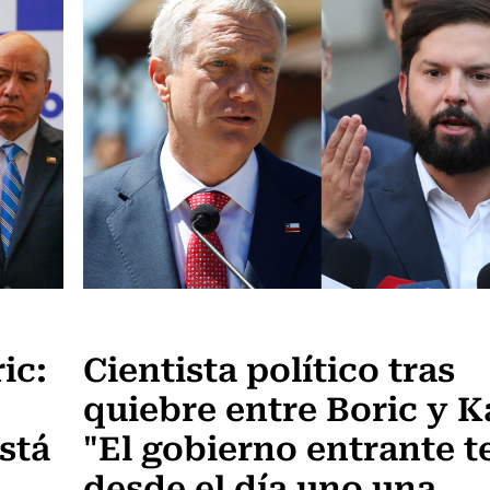
Actualidad
ic:
Cientista político tras
quiebre entre Boric y K
stá
"El gobierno entrante t
desde el día uno una