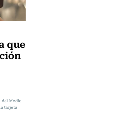
va que
nción
o del Medio
a tarjeta