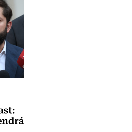
ast:
endrá