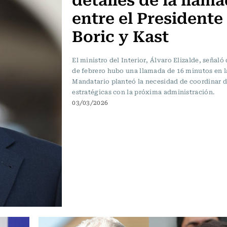
entre el Presidente
Boric y Kast
El ministro del Interior, Álvaro Elizalde, señaló 
de febrero hubo una llamada de 16 minutos en l
Mandatario planteó la necesidad de coordinar d
estratégicas con la próxima administración.
03/03/2026