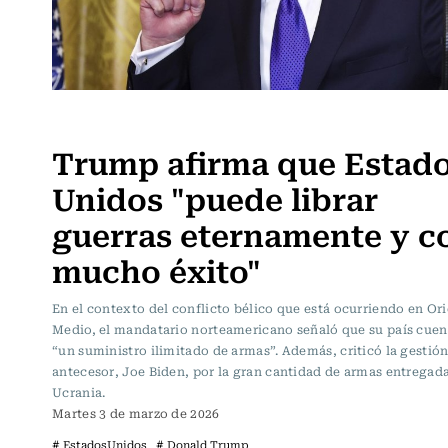
Actualidad
Trump afirma que Estad
Unidos "puede librar
guerras eternamente y c
mucho éxito"
En el contexto del conflicto bélico que está ocurriendo en Or
Medio, el mandatario norteamericano señaló que su país cuen
“un suministro ilimitado de armas”. Además, criticó la gestió
antecesor, Joe Biden, por la gran cantidad de armas entregada
Ucrania.
Martes 3 de marzo de 2026
# EstadosUnidos
# Donald Trump