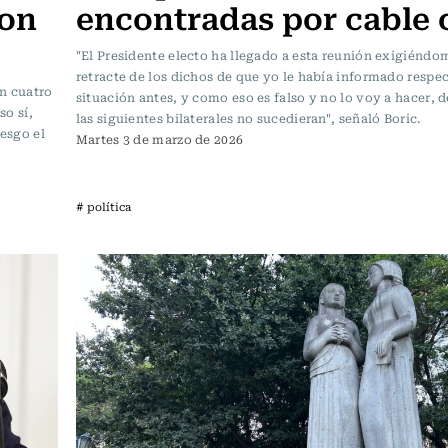
con
encontradas por cable 
"El Presidente electo ha llegado a esta reunión exigiénd
retracte de los dichos de que yo le había informado respec
en cuatro
situación antes, y como eso es falso y no lo voy a hacer, 
so sí,
las siguientes bilaterales no sucedieran", señaló Boric.
iesgo el
Martes 3 de marzo de 2026
# política