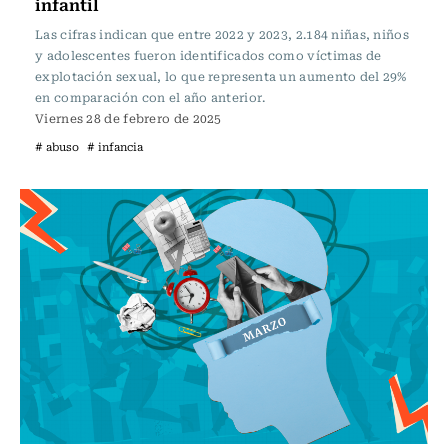
infantil
Las cifras indican que entre 2022 y 2023, 2.184 niñas, niños
y adolescentes fueron identificados como víctimas de
explotación sexual, lo que representa un aumento del 29%
en comparación con el año anterior.
Viernes 28 de febrero de 2025
# abuso
# infancia