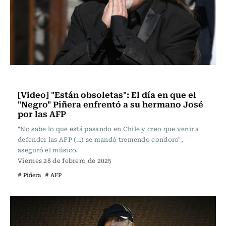
Actualidad
[Video] "Están obsoletas": El día en que el
"Negro" Piñera enfrentó a su hermano José
por las AFP
"No sabe lo que está pasando en Chile y creo que venir a
defender las AFP (...) se mandó tremendo condoro",
aseguró el músico.
Viernes 28 de febrero de 2025
# Piñera
# AFP