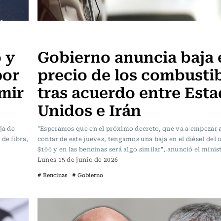
Actualidad
 y
Gobierno anuncia baja 
por
precio de los combusti
mir
tras acuerdo entre Est
Unidos e Irán
ja de
"Esperamos que en el próximo decreto, que va a empezar a
de fibra,
contar de este jueves, tengamos una baja en el diésel del 
$100 y en las bencinas será algo similar", anunció el minis
Lunes 15 de junio de 2026
# Bencinas
# Gobierno