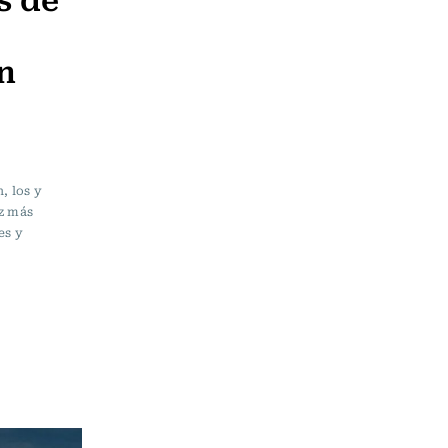
n
, los y
ez más
es y