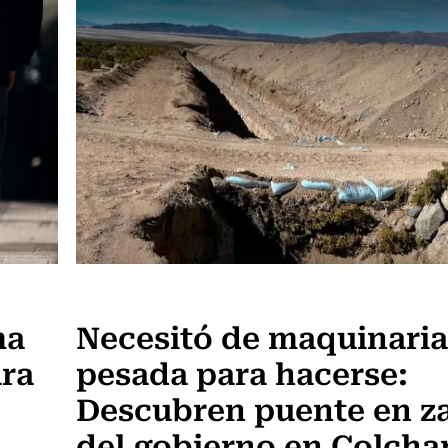
Actualidad
ma
Necesitó de maquinaria
ara
pesada para hacerse:
Descubren puente en z
del gobierno en Colcha