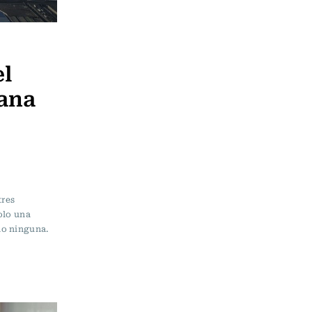
el
tana
tres
olo una
do ninguna.