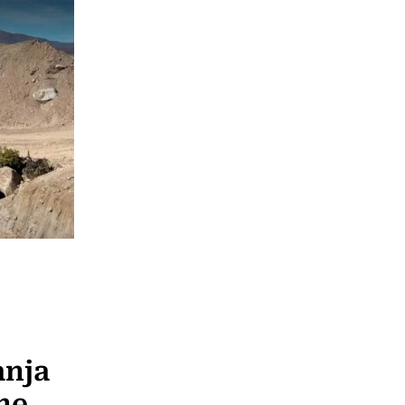
anja
ne