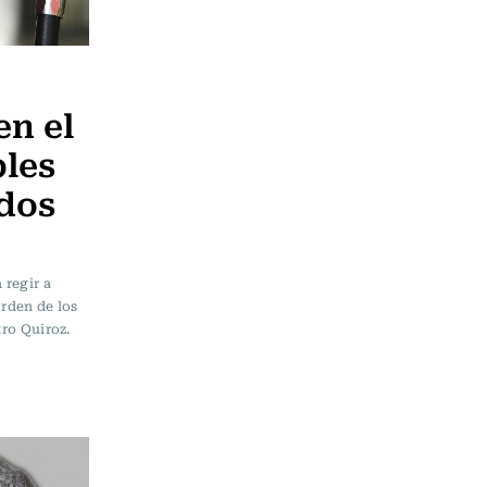
en el
bles
ados
 regir a
orden de los
tro Quiroz.