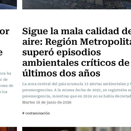
Actualidad
or
Sigue la mala calidad d
aire: Región Metropoli
e
superó episodios
ambientales críticos de
últimos dos años
unca ha
o de
La zona central del país acumula 13 alertas ambientales y 
iones de
preemergencias. A la misma fecha de 2025, se registraba s
 los
preemergencia, mientras que en 2024 no se había decreta
Martes 16 de junio de 2026
# contaminación