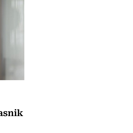
:
iasnik