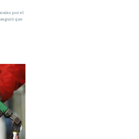
araíso por el
 aseguró que