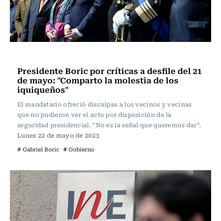
Actualidad
Presidente Boric por críticas a desfile del 21
de mayo: "Comparto la molestia de los
iquiqueños"
El mandatario ofreció disculpas a los vecinos y vecinas
que no pudieron ver el acto por disposición de la
seguridad presidencial. “No es la señal que queremos dar”.
Lunes 22 de mayo de 2023
# Gabriel Boric
# Gobierno