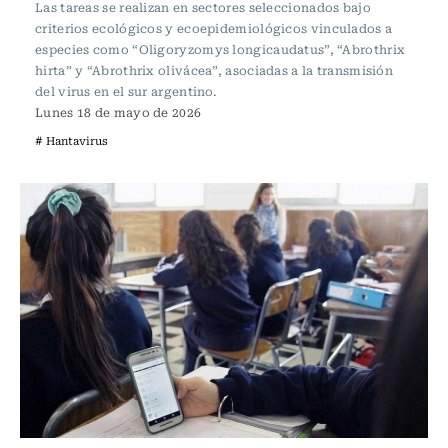
Las tareas se realizan en sectores seleccionados bajo
criterios ecológicos y ecoepidemiológicos vinculados a
especies como “Oligoryzomys longicaudatus”, “Abrothrix
hirta” y “Abrothrix olivácea”, asociadas a la transmisión
del virus en el sur argentino.
Lunes 18 de mayo de 2026
# Hantavirus