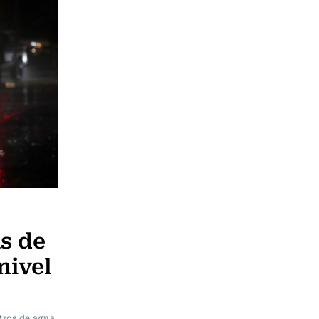
s de
 nivel
tros de agua