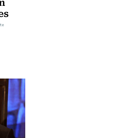
en
es
rte