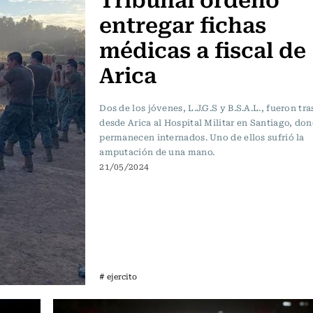
entregar fichas
médicas a fiscal de
Arica
Dos de los jóvenes, L.J.G.S y B.S.A.L., fueron tr
desde Arica al Hospital Militar en Santiago, do
permanecen internados. Uno de ellos sufrió la
amputación de una mano.
21/05/2024
# ejercito