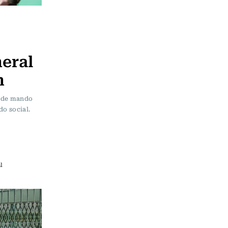
eral
n
d de mando
do social.
l