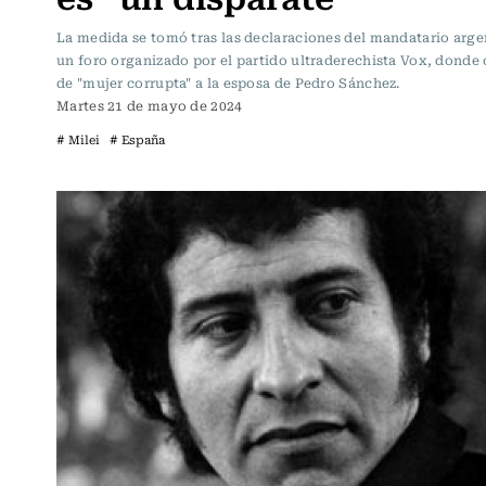
La medida se tomó tras las declaraciones del mandatario arge
un foro organizado por el partido ultraderechista Vox, donde 
de "mujer corrupta" a la esposa de Pedro Sánchez.
Martes 21 de mayo de 2024
# Milei
# España