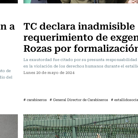
Actualidad
en a
TC declara inadmisible
requerimiento de exgen
Rozas por formalizació
La exautordad fue citado por su presunta responsabilida
en la violación de los derechos humanos durante el estalli
sto de
Lunes 20 de mayo de 2024
dio del
# carabineros
# General Director de Carabineros
# estallidosocia