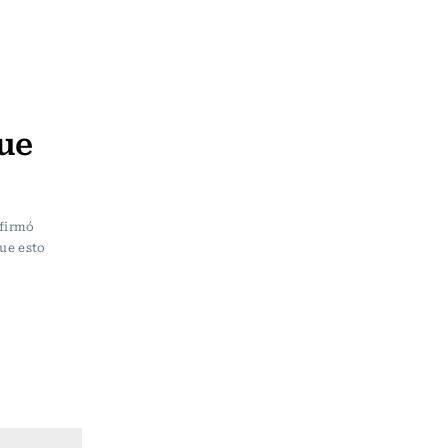
que
afirmó
ue esto