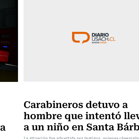
Actualidad
Carabineros detuvo a
hombre que intentó lle
a un niño en Santa Bár
na
La situación fue advertida por testigos, quienes observab