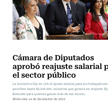
Actualidad
Cámara de Diputados
aprobó reajuste salarial 
el sector público
La iniciativa fija en 12% el ajuste salarial para los trabajadore
perciben hasta $2.200.000, mientras que genera un reajuste fij
$264.000 para quienes ganan más de ese monto.
Miércoles 14 de diciembre de 2022