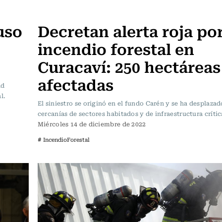
Actualidad
uso
Decretan alerta roja po
incendio forestal en
Curacaví: 250 hectáreas
afectadas
ad
l.
El siniestro se originó en el fundo Carén y se ha desplazad
cercanías de sectores habitados y de infraestructura crític
Miércoles 14 de diciembre de 2022
# IncendioForestal