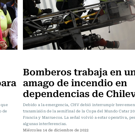
Actualidad
Bomberos trabaja en u
para
amago de incendio en
dependencias de Chilev
s que
Debido a la emergencia, CHV debió interrumpir brevemen
o de
transmisión de la semifinal de la Copa del Mundo Catar 20
Francia y Marruecos. La señal volvió a estar operativa, pe
algunas interferencias.
Miércoles 14 de diciembre de 2022