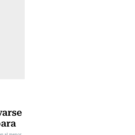
varse
bara
an al menor