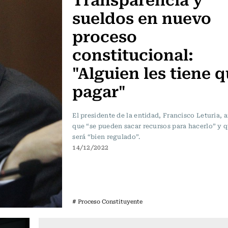
sueldos en nuevo
proceso
constitucional:
"Alguien les tiene 
pagar"
El presidente de la entidad, Francisco Leturia, 
que “se pueden sacar recursos para hacerlo” y q
será “bien regulado”.
14/12/2022
# Proceso Constituyente