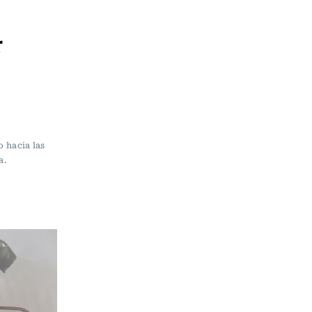
r
o hacia las
a.