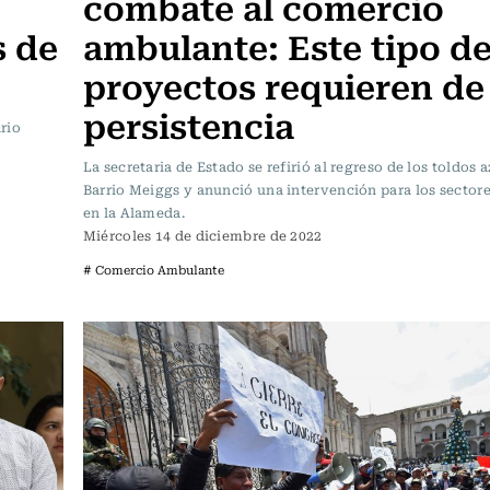
combate al comercio
s de
ambulante: Este tipo d
proyectos requieren de
persistencia
rio
La secretaria de Estado se refirió al regreso de los toldos a
Barrio Meiggs y anunció una intervención para los sector
en la Alameda.
Miércoles 14 de diciembre de 2022
# Comercio Ambulante