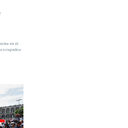
e
zules en el
es ocupados