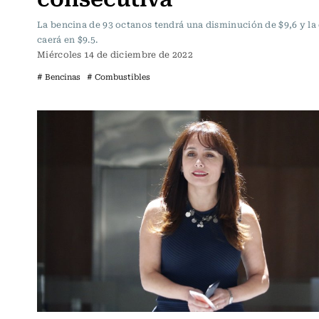
La bencina de 93 octanos tendrá una disminución de $9,6 y la 
caerá en $9.5.
Miércoles 14 de diciembre de 2022
# Bencinas
# Combustibles