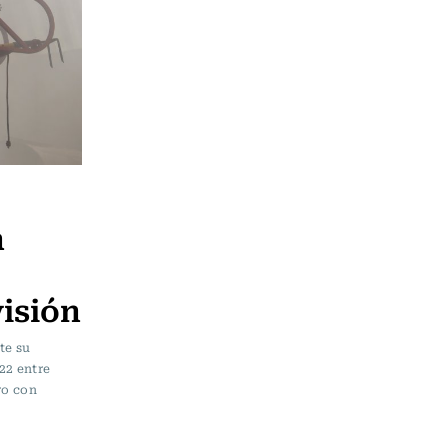
n
isión
te su
22 entre
ro con