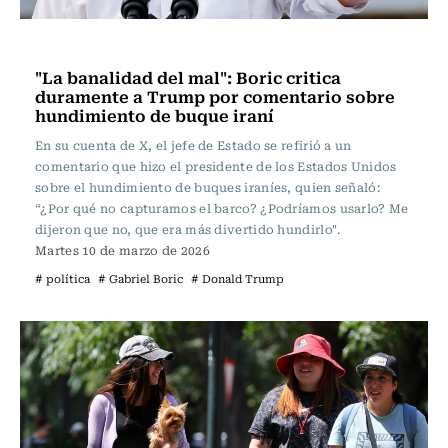
Actualidad
"La banalidad del mal": Boric critica
duramente a Trump por comentario sobre
hundimiento de buque iraní
En su cuenta de X, el jefe de Estado se refirió a un
comentario que hizo el presidente de los Estados Unidos
sobre el hundimiento de buques iraníes, quien señaló:
“¿Por qué no capturamos el barco? ¿Podríamos usarlo? Me
dijeron que no, que era más divertido hundirlo".
Martes 10 de marzo de 2026
# política
# Gabriel Boric
# Donald Trump