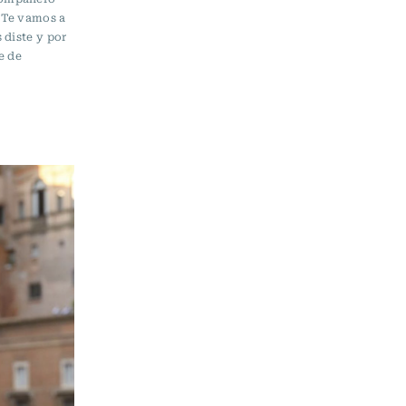
. Te vamos a
 diste y por
e de