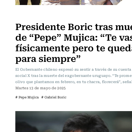
Actualidad
Presidente Boric tras mu
de “Pepe” Mujica: “Te va
físicamente pero te qued
para siempre”
El Gobernante chileno expresó su sentir a través de su cuenta 
social X tras la muerte del exgobernante uruguayo. “Te prome
olivo que plantamos en febrero, en tu chacra, florecerá”, señal
Martes 13 de mayo de 2025
# Pepe Mujica
# Gabriel Boric