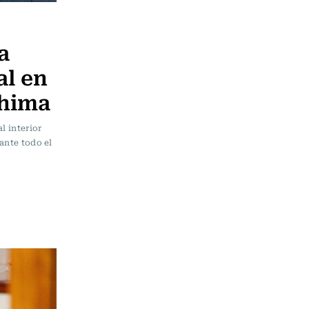
a
l en
shima
l interior
ante todo el