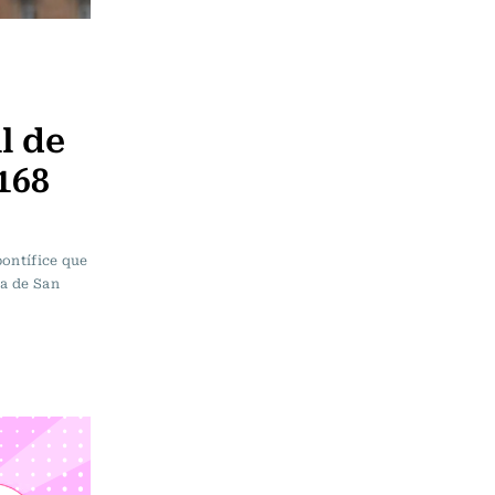
l de
168
pontífice que
za de San