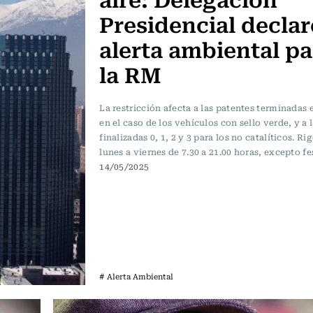
Presidencial decla
alerta ambiental pa
la RM
La restricción afecta a las patentes terminadas e
en el caso de los vehículos con sello verde, y a 
finalizadas 0, 1, 2 y 3 para los no catalíticos. Ri
lunes a viernes de 7.30 a 21.00 horas, excepto fe
14/05/2025
# Alerta Ambiental