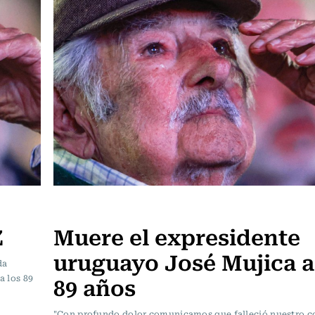
Actualidad
Z
Muere el expresidente
uruguayo José Mujica a
da
89 años
a los 89
"Con profundo dolor comunicamos que falleció nuestro 