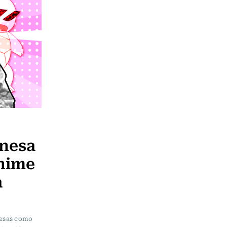
onesa
anime
a
nesas como