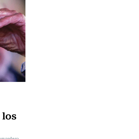
 los
compañero