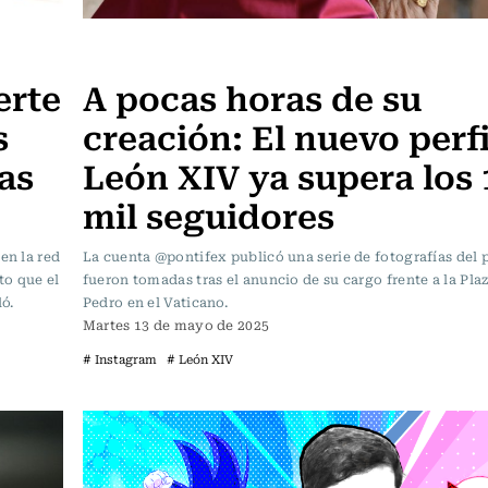
Actualidad
erte
A pocas horas de su
s
creación: El nuevo perfi
as
León XIV ya supera los 
mil seguidores
en la red
La cuenta @pontifex publicó una serie de fotografías del 
to que el
fueron tomadas tras el anuncio de su cargo frente a la Pla
ó.
Pedro en el Vaticano.
Martes 13 de mayo de 2025
# Instagram
# León XIV