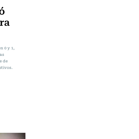
ró
ra
n 0 y 1,
las
ge de
stivos.