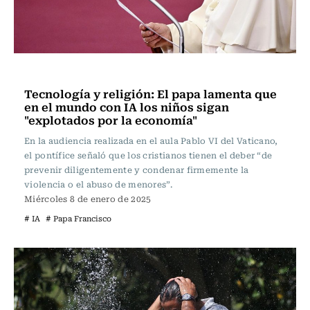
Actualidad
Tecnología y religión: El papa lamenta que
en el mundo con IA los niños sigan
"explotados por la economía"
En la audiencia realizada en el aula Pablo VI del Vaticano,
el pontífice señaló que los cristianos tienen el deber “de
prevenir diligentemente y condenar firmemente la
violencia o el abuso de menores”.
Miércoles 8 de enero de 2025
# IA
# Papa Francisco