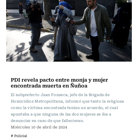
Actualidad
PDI revela pacto entre monja y mujer
encontrada muerta en Ñuñoa
El subprefecto Juan Fonseca, jefe de la Brigada de
Homicidios Metropolitana, informó que tanto la religiosa
como la víctima encontrada tenían un acuerdo, el cual
apuntaba a que ninguna de las dos mujeres se iba a
denunciar en caso de que fallecieran.
Miércoles 10 de abril de 2024
# Policial