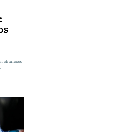
:
os
el churrasco
.