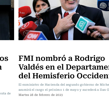
Actualidad
dos
FMI nombró a Rodrigo
n
Valdés en el Departame
del Hemisferio Occiden
El exministro de Hacienda del segundo gobierno de Miche
asumirá el cargo el próximo 1 de mayo y sucederá a Ilan G
enta de
Martes 28 de febrero de 2023