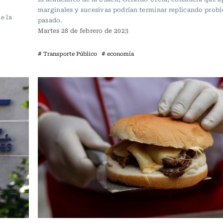
marginales y sucesivas podrían terminar replicando prob
e la
pasado.
Martes 28 de febrero de 2023
# Transporte Público
# economía