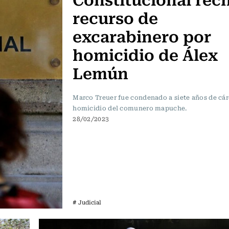
recurso de
excarabinero por
homicidio de Álex
Lemún
Marco Treuer fue condenado a siete años de cárc
homicidio del comunero mapuche.
28/02/2023
# Judicial