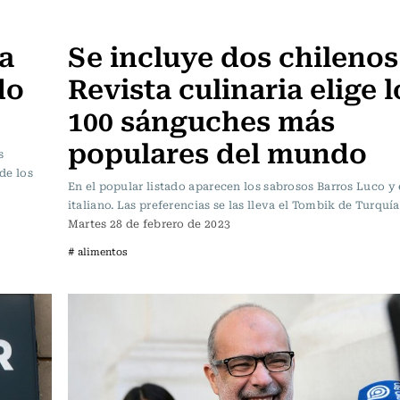
Actualidad
ca
Se incluye dos chilenos
do
Revista culinaria elige l
100 sánguches más
populares del mundo
s
de los
En el popular listado aparecen los sabrosos Barros Luco y 
italiano. Las preferencias se las lleva el Tombik de Turquía
Martes 28 de febrero de 2023
# alimentos