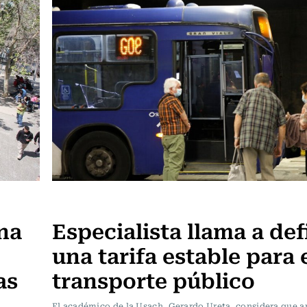
Actualidad
una
Especialista llama a def
una tarifa estable para 
as
transporte público
El académico de la Usach, Gerardo Ureta, considera que ap