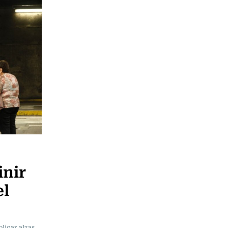
inir
el
licar alzas