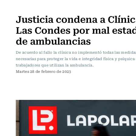
Actualidad
Justicia condena a Clíni
Las Condes por mal esta
de ambulancias
De acuerdo al fallo la clínica no implementó todas las medida
necesarias para proteger la vida e integridad física y psíquica 
trabajadores que utilizan la ambulancia.
Martes 28 de febrero de 2023