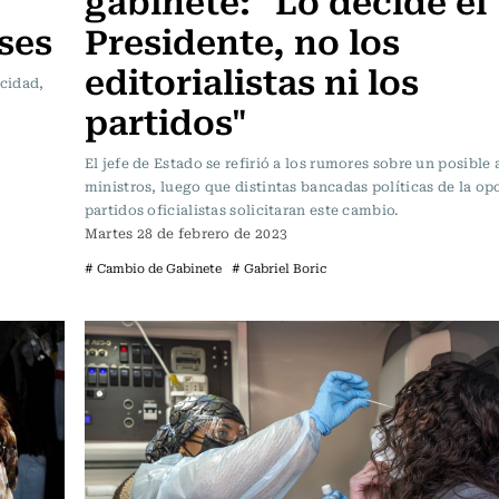
ses
Presidente, no los
editorialistas ni los
icidad,
partidos"
El jefe de Estado se refirió a los rumores sobre un posible 
ministros, luego que distintas bancadas políticas de la op
partidos oficialistas solicitaran este cambio.
Martes 28 de febrero de 2023
# Cambio de Gabinete
# Gabriel Boric