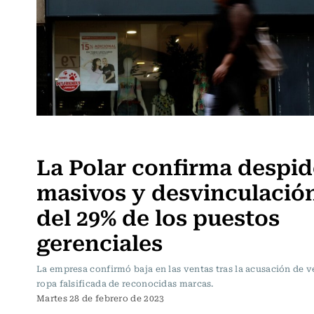
Actualidad
La Polar confirma despi
masivos y desvinculació
del 29% de los puestos
gerenciales
La empresa confirmó baja en las ventas tras la acusación de v
ropa falsificada de reconocidas marcas.
Martes 28 de febrero de 2023