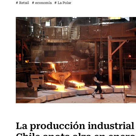
# Retail
# economía
# La Polar
Actualidad
La producción industrial
Chile anota alza en enero