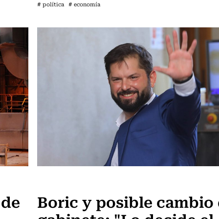
# política
# economía
Actualidad
 de
Boric y posible cambio
gabinete: "Lo decide el