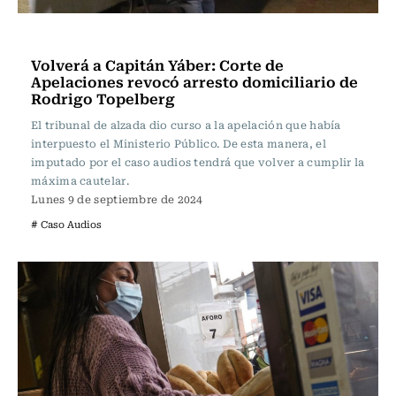
Actualidad
Volverá a Capitán Yáber: Corte de
Apelaciones revocó arresto domiciliario de
Rodrigo Topelberg
El tribunal de alzada dio curso a la apelación que había
interpuesto el Ministerio Público. De esta manera, el
imputado por el caso audios tendrá que volver a cumplir la
máxima cautelar.
Lunes 9 de septiembre de 2024
# Caso Audios