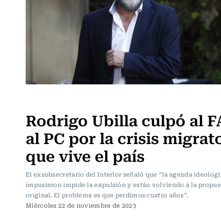
Actualidad
Rodrigo Ubilla culpó al F
al PC por la crisis migrat
que vive el país
El exsubsecretario del Interior señaló que “la agenda ideolog
impusieron impide la expulsión y están volviendo a la propue
original. El problema es que perdimos cuatro años”.
Miércoles 22 de noviembre de 2023