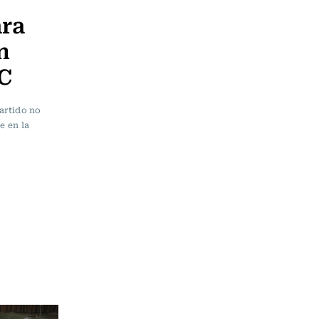
ara
n
PC
artido no
e en la