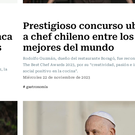
Actualidad
Prestigioso concurso u
aca
a chef chileno entre los
s
mejores del mundo
Rodolfo Guzmán, dueño del restaurante Boragó, fue reco
The Best Chef Awards 2023, por su “creatividad, pasión e
, la
social positivo en la cocina”.
Miércoles 22 de noviembre de 2023
# gastronomía