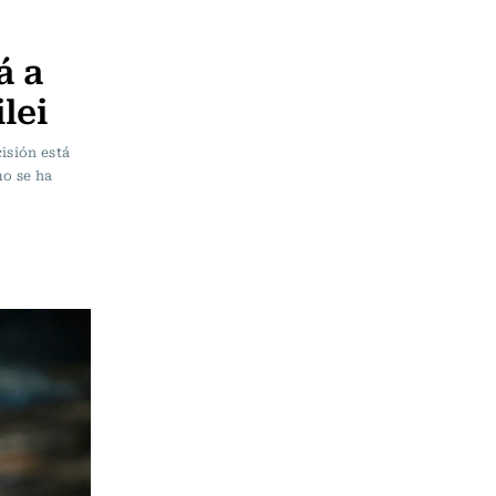
á a
lei
isión está
mo se ha