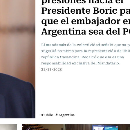
Presidente Boric p
que el embajador e
Argentina sea del 
El mandamás de la colectividad señaló que su p
sugerirá nombres para la representación de Chil
república trasandina. Recalcó que esa es una
responsabilidad exclusiva del Mandatario.
22/11/2023
# Chile
# Argentina