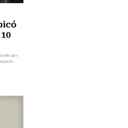
bicó
 10
nocido por
 impacto