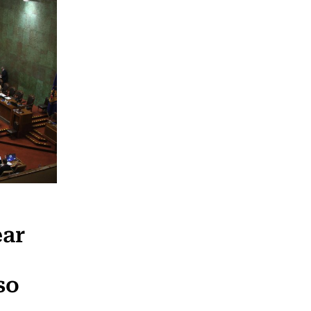
ear
so