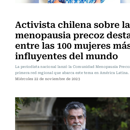
Actualidad
Activista chilena sobre la
menopausia precoz dest
entre las 100 mujeres má
influyentes del mundo
La periodista nacional lanzó la Comunidad Menopausia Precoz
primera red regional que abarca este tema en América Latina.
Miércoles 22 de noviembre de 2023