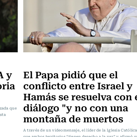
Actualidad
A y
El Papa pidió que el
oria
conflicto entre Israel y
Hamás se resuelva con 
diálogo "y no con una
izada que
montaña de muertos
sta
A través de un videomensaje, el líder de la Iglesia Católic
que ambos territorios “tienen derecho a la paz” y afirmó q