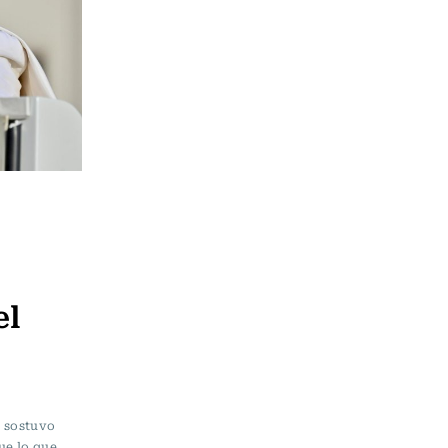
el
a sostuvo
ue lo que