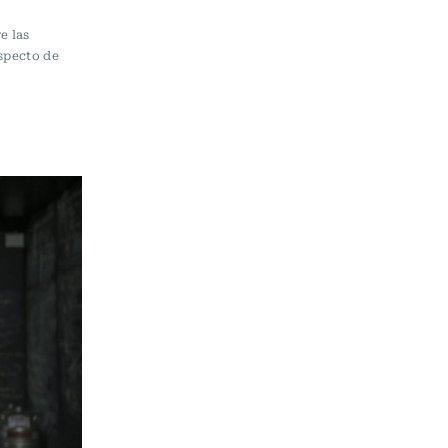
e las
especto de